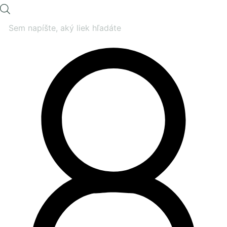
Products
search