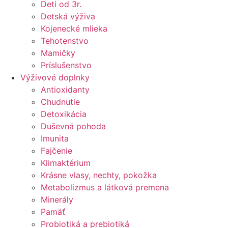
Deti od 3r.
Detská výživa
Kojenecké mlieka
Tehotenstvo
Mamičky
Príslušenstvo
Výživové doplnky
Antioxidanty
Chudnutie
Detoxikácia
Duševná pohoda
Imunita
Fajčenie
Klimaktérium
Krásne vlasy, nechty, pokožka
Metabolizmus a látková premena
Minerály
Pamäť
Probiotiká a prebiotiká