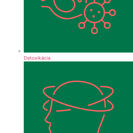
Detoxikácia