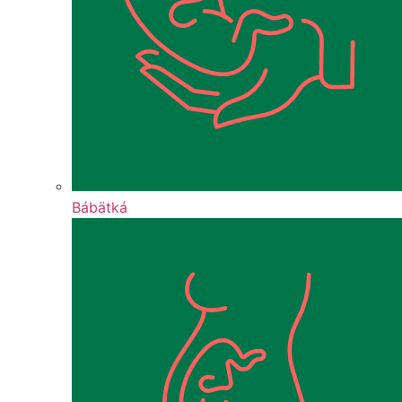
Bábätká