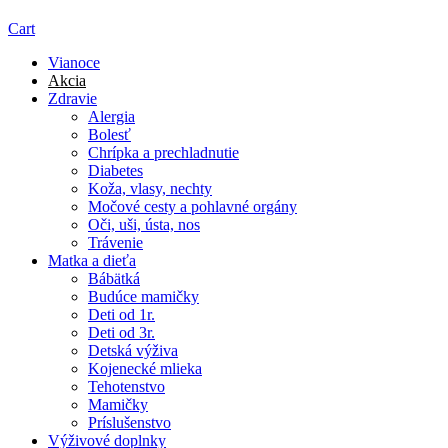
Cart
Vianoce
Akcia
Zdravie
Alergia
Bolesť
Chrípka a prechladnutie
Diabetes
Koža, vlasy, nechty
Močové cesty a pohlavné orgány
Oči, uši, ústa, nos
Trávenie
Matka a dieťa
Bábätká
Budúce mamičky
Deti od 1r.
Deti od 3r.
Detská výživa
Kojenecké mlieka
Tehotenstvo
Mamičky
Príslušenstvo
Výživové doplnky