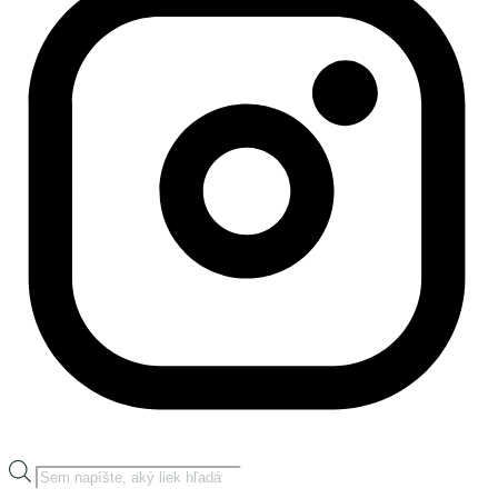
Products
search