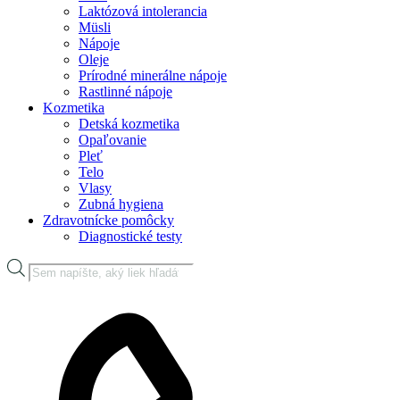
Laktózová intolerancia
Müsli
Nápoje
Oleje
Prírodné minerálne nápoje
Rastlinné nápoje
Kozmetika
Detská kozmetika
Opaľovanie
Pleť
Telo
Vlasy
Zubná hygiena
Zdravotnícke pomôcky
Diagnostické testy
Products
search