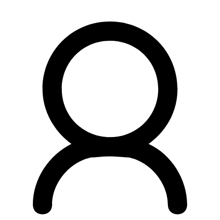
Preskočiť
na
obsah