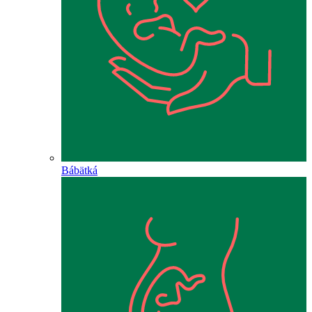
Bábätká