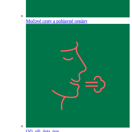
Močové cesty a pohlavné orgány
Oči, uši, ústa, nos