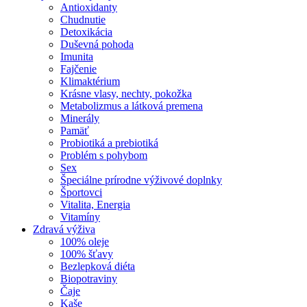
Antioxidanty
Chudnutie
Detoxikácia
Duševná pohoda
Imunita
Fajčenie
Klimaktérium
Krásne vlasy, nechty, pokožka
Metabolizmus a látková premena
Minerály
Pamäť
Probiotiká a prebiotiká
Problém s pohybom
Sex
Špeciálne prírodne výživové doplnky
Športovci
Vitalita, Energia
Vitamíny
Zdravá výživa
100% oleje
100% šťavy
Bezlepková diéta
Biopotraviny
Čaje
Kaše