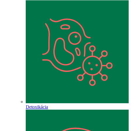
Detoxikácia