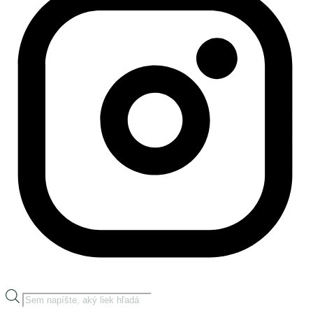
Products
search