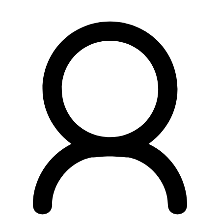
Preskočiť
na
obsah