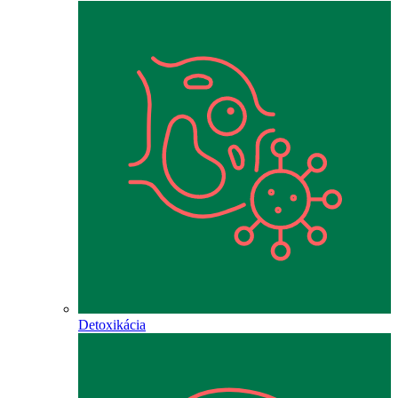
Detoxikácia