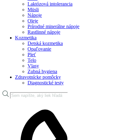
Laktózová intolerancia
Müsli
Nápoje
Oleje
Prírodné minerálne nápoje
Rastlinné nápoje
Kozmetika
Detská kozmetika
Opaľovanie
Pleť
Telo
Vlasy
Zubná hygiena
Zdravotnícke pomôcky
Diagnostické testy
Products
search