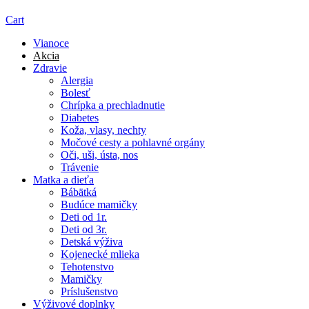
Cart
Vianoce
Akcia
Zdravie
Alergia
Bolesť
Chrípka a prechladnutie
Diabetes
Koža, vlasy, nechty
Močové cesty a pohlavné orgány
Oči, uši, ústa, nos
Trávenie
Matka a dieťa
Bábätká
Budúce mamičky
Deti od 1r.
Deti od 3r.
Detská výživa
Kojenecké mlieka
Tehotenstvo
Mamičky
Príslušenstvo
Výživové doplnky