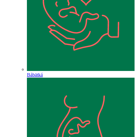
Bábätká