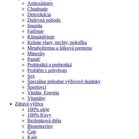
Antioxidanty
Chudnutie
Detoxikácia
Duševná pohoda
Imunita
Fajčenie
Klimaktérium
Krásne vlasy, nechty, pokožka
Metabolizmus a látková premena
Minerály
Pamäť
Probiotiká a prebiotiká
Problém s pohybom
Sex
Špeciálne prírodne výživové doplnky
Športovci
Vitalita, Energia
Vitamíny
Zdravá výživa
100% oleje
100% šťavy
Bezlepková diéta
Biopotraviny
Čaje
Kaše