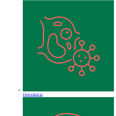
Detoxikácia