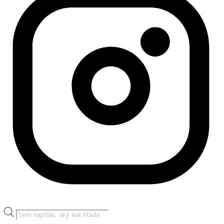
Products
search