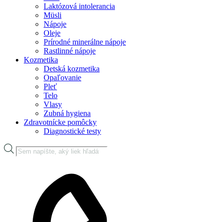
Laktózová intolerancia
Müsli
Nápoje
Oleje
Prírodné minerálne nápoje
Rastlinné nápoje
Kozmetika
Detská kozmetika
Opaľovanie
Pleť
Telo
Vlasy
Zubná hygiena
Zdravotnícke pomôcky
Diagnostické testy
Products
search