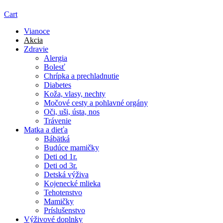
Cart
Vianoce
Akcia
Zdravie
Alergia
Bolesť
Chrípka a prechladnutie
Diabetes
Koža, vlasy, nechty
Močové cesty a pohlavné orgány
Oči, uši, ústa, nos
Trávenie
Matka a dieťa
Bábätká
Budúce mamičky
Deti od 1r.
Deti od 3r.
Detská výživa
Kojenecké mlieka
Tehotenstvo
Mamičky
Príslušenstvo
Výživové doplnky