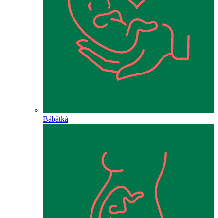
Bábätká