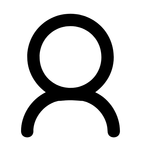
Preskočiť
na
obsah