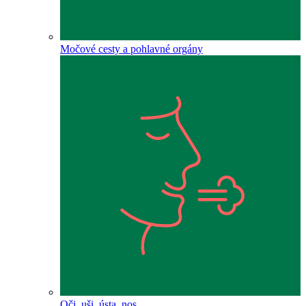
Močové cesty a pohlavné orgány
Oči, uši, ústa, nos