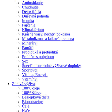
Antioxidanty
Chudnutie
Detoxikácia
Duševná pohoda
Imunita
Fajčenie
Klimaktérium
Krásne vlasy, nechty, pokožka
Metabolizmus a látková premena
Minerály
Pamäť
Probiotiká a prebiotiká
Problém s pohybom
Sex
Špeciálne prírodne výživové doplnky
Športovci
Vitalita, Energia
Vitamíny
Zdravá výživa
100% oleje
100% šťavy
Bezlepková diéta
Biopotraviny
Čaje
Kaše