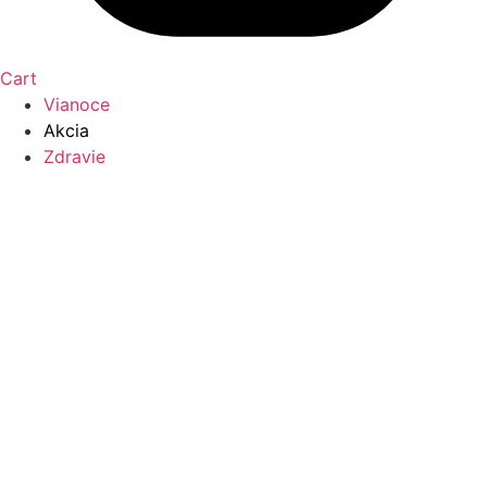
Cart
Vianoce
Akcia
Zdravie
Alergia
Bolesť
Chrípka a prechladnutie
Diabetes
Koža, vlasy, nechty
Močové cesty a pohlavné orgány
Oči, uši, ústa, nos
Trávenie
Matka a dieťa
Bábätká
Budúce mamičky
Deti od 1r.