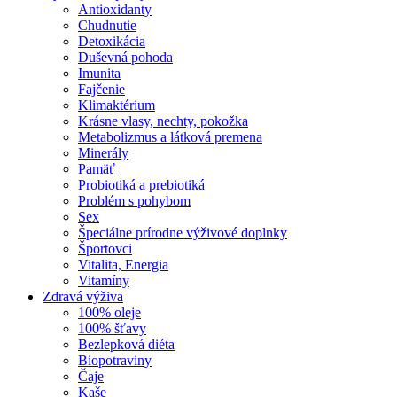
Antioxidanty
Chudnutie
Detoxikácia
Duševná pohoda
Imunita
Fajčenie
Klimaktérium
Krásne vlasy, nechty, pokožka
Metabolizmus a látková premena
Minerály
Pamäť
Probiotiká a prebiotiká
Problém s pohybom
Sex
Špeciálne prírodne výživové doplnky
Športovci
Vitalita, Energia
Vitamíny
Zdravá výživa
100% oleje
100% šťavy
Bezlepková diéta
Biopotraviny
Čaje
Kaše