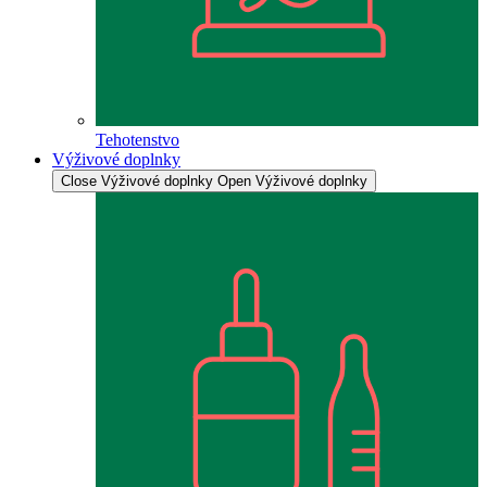
Tehotenstvo
Výživové doplnky
Close Výživové doplnky
Open Výživové doplnky