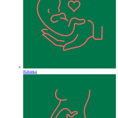
Bábätká