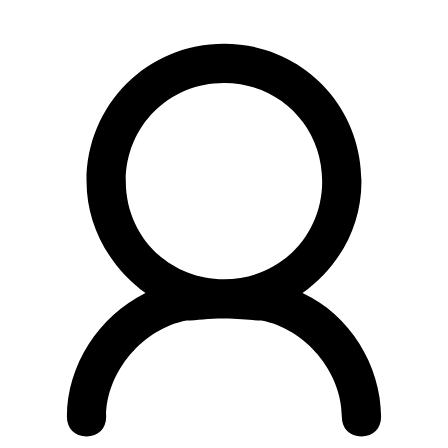
Preskočiť
na
obsah