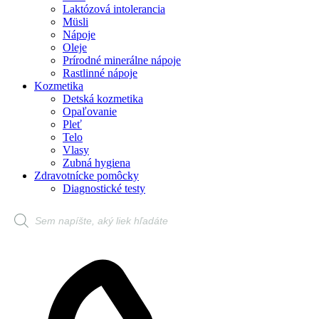
Laktózová intolerancia
Müsli
Nápoje
Oleje
Prírodné minerálne nápoje
Rastlinné nápoje
Kozmetika
Detská kozmetika
Opaľovanie
Pleť
Telo
Vlasy
Zubná hygiena
Zdravotnícke pomôcky
Diagnostické testy
Products
search