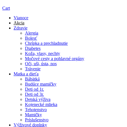
Cart
Vianoce
Akcia
Zdravie
Alergia
Bolesť
Chrípka a prechladnutie
Diabetes
Koža, vlasy, nechty
Močové cesty a pohlavné orgány
Oči, uši, ústa, nos
Trávenie
Matka a dieťa
Bábätká
Budúce mamičky
Deti od 1r.
Deti od 3r.
Detská výživa
Kojenecké mlieka
Tehotenstvo
Mamičky
Príslušenstvo
Výživové doplnky