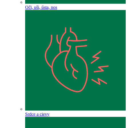
Oči, uši, ústa, nos
Srdce a cievy