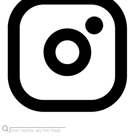
Products
search