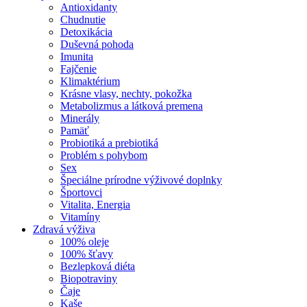
Antioxidanty
Chudnutie
Detoxikácia
Duševná pohoda
Imunita
Fajčenie
Klimaktérium
Krásne vlasy, nechty, pokožka
Metabolizmus a látková premena
Minerály
Pamäť
Probiotiká a prebiotiká
Problém s pohybom
Sex
Špeciálne prírodne výživové doplnky
Športovci
Vitalita, Energia
Vitamíny
Zdravá výživa
100% oleje
100% šťavy
Bezlepková diéta
Biopotraviny
Čaje
Kaše