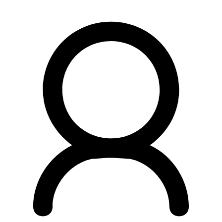
Preskočiť
na
obsah