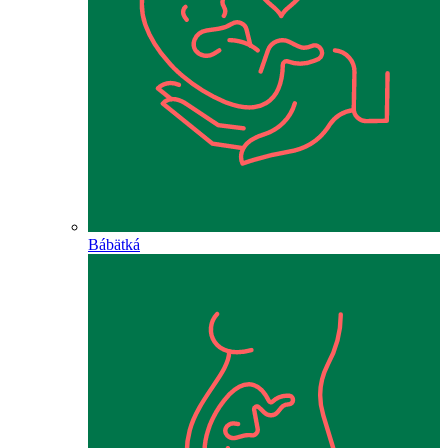
Bábätká