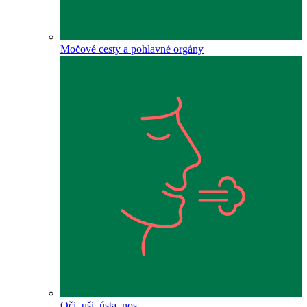
Močové cesty a pohlavné orgány
Oči, uši, ústa, nos