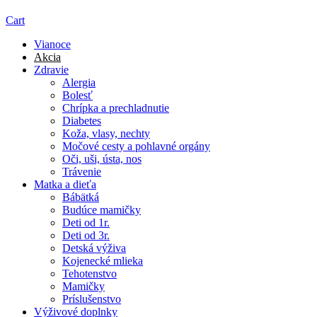
Cart
Vianoce
Akcia
Zdravie
Alergia
Bolesť
Chrípka a prechladnutie
Diabetes
Koža, vlasy, nechty
Močové cesty a pohlavné orgány
Oči, uši, ústa, nos
Trávenie
Matka a dieťa
Bábätká
Budúce mamičky
Deti od 1r.
Deti od 3r.
Detská výživa
Kojenecké mlieka
Tehotenstvo
Mamičky
Príslušenstvo
Výživové doplnky