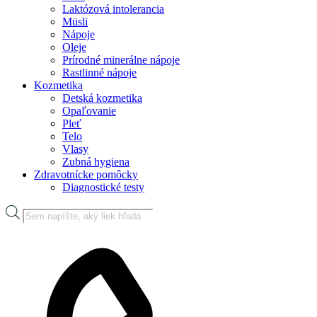
Laktózová intolerancia
Müsli
Nápoje
Oleje
Prírodné minerálne nápoje
Rastlinné nápoje
Kozmetika
Detská kozmetika
Opaľovanie
Pleť
Telo
Vlasy
Zubná hygiena
Zdravotnícke pomôcky
Diagnostické testy
Products
search