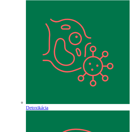
Detoxikácia