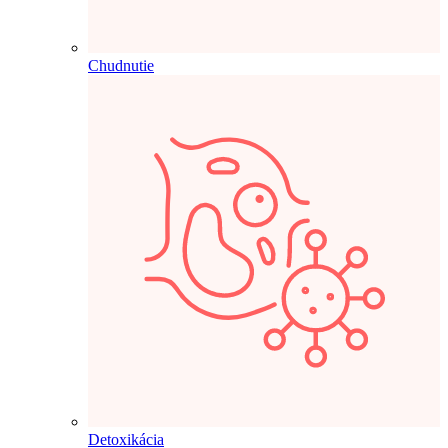
Chudnutie
Detoxikácia