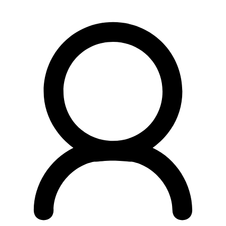
Preskočiť
na
obsah