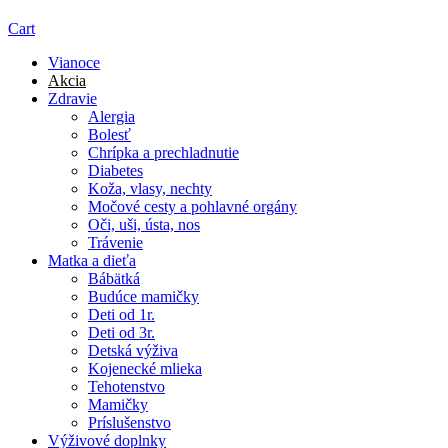
Cart
Vianoce
Akcia
Zdravie
Alergia
Bolesť
Chrípka a prechladnutie
Diabetes
Koža, vlasy, nechty
Močové cesty a pohlavné orgány
Oči, uši, ústa, nos
Trávenie
Matka a dieťa
Bábätká
Budúce mamičky
Deti od 1r.
Deti od 3r.
Detská výživa
Kojenecké mlieka
Tehotenstvo
Mamičky
Príslušenstvo
Výživové doplnky