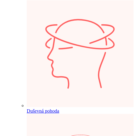
Duševná pohoda