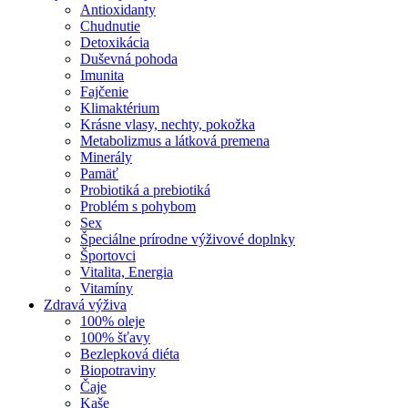
Antioxidanty
Chudnutie
Detoxikácia
Duševná pohoda
Imunita
Fajčenie
Klimaktérium
Krásne vlasy, nechty, pokožka
Metabolizmus a látková premena
Minerály
Pamäť
Probiotiká a prebiotiká
Problém s pohybom
Sex
Špeciálne prírodne výživové doplnky
Športovci
Vitalita, Energia
Vitamíny
Zdravá výživa
100% oleje
100% šťavy
Bezlepková diéta
Biopotraviny
Čaje
Kaše