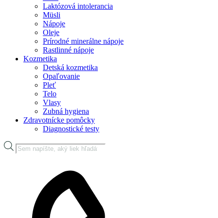
Laktózová intolerancia
Müsli
Nápoje
Oleje
Prírodné minerálne nápoje
Rastlinné nápoje
Kozmetika
Detská kozmetika
Opaľovanie
Pleť
Telo
Vlasy
Zubná hygiena
Zdravotnícke pomôcky
Diagnostické testy
Products
search