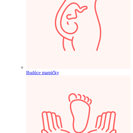
Budúce mamičky