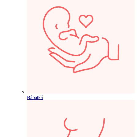
Bábätká