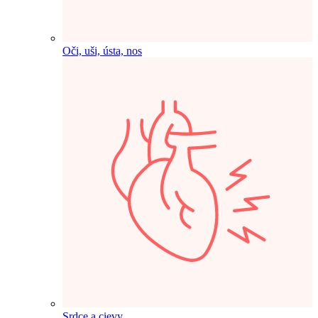
Oči, uši, ústa, nos
Srdce a cievy