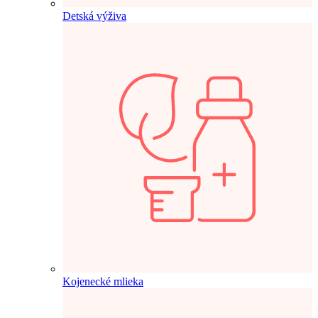
Detská výživa
Kojenecké mlieka