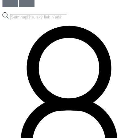
Products
search