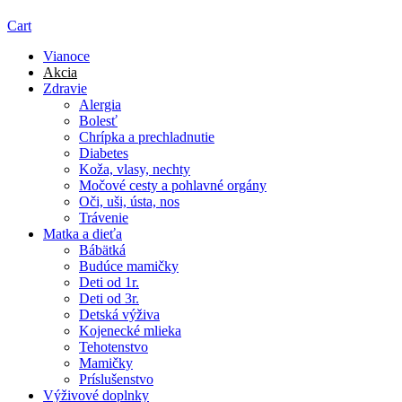
Cart
Vianoce
Akcia
Zdravie
Alergia
Bolesť
Chrípka a prechladnutie
Diabetes
Koža, vlasy, nechty
Močové cesty a pohlavné orgány
Oči, uši, ústa, nos
Trávenie
Matka a dieťa
Bábätká
Budúce mamičky
Deti od 1r.
Deti od 3r.
Detská výživa
Kojenecké mlieka
Tehotenstvo
Mamičky
Príslušenstvo
Výživové doplnky