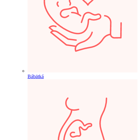
Bábätká