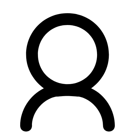
Preskočiť
na
obsah