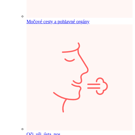
Močové cesty a pohlavné orgány
Oči, uši, ústa, nos