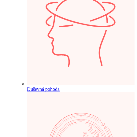
Duševná pohoda