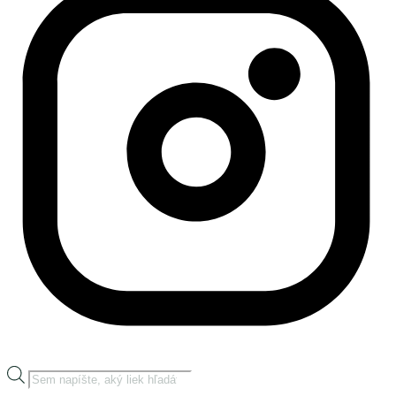
Products
search