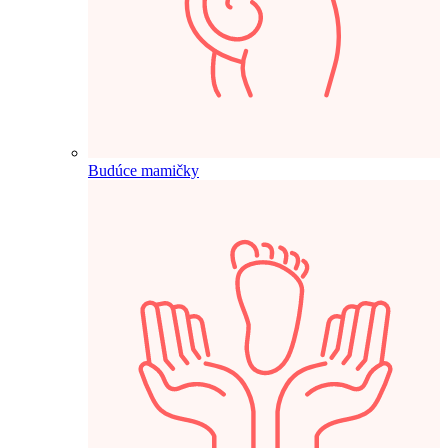
Budúce mamičky