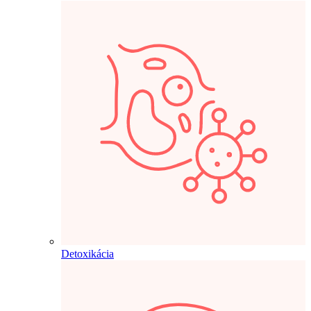
Detoxikácia