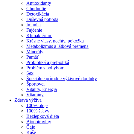
Antioxidanty
Chudnutie
Detoxikácia
Duševná pohoda
Imunita
Fajčenie
Klimaktérium
Krásne vlasy, nechty, pokožka
Metabolizmus a látková premena
Minerály
Pamäť
Probiotiká a prebiotiká
Problém s pohybom
Sex
Špeciálne prírodne výživové doplnky
Športovci
Vitalita, Energia
Vitamíny
Zdravá výživa
100% oleje
100% šťavy
Bezlepková diéta
Biopotraviny
Čaje
Kaše