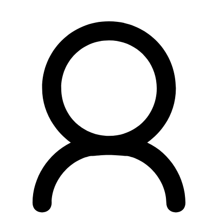
Preskočiť
na
obsah