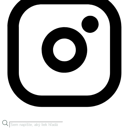
Products
search