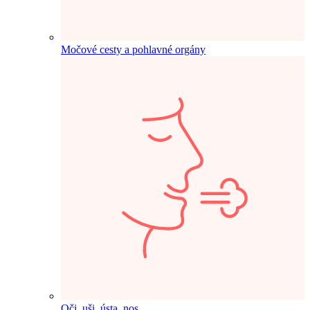
Močové cesty a pohlavné orgány
Oči, uši, ústa, nos