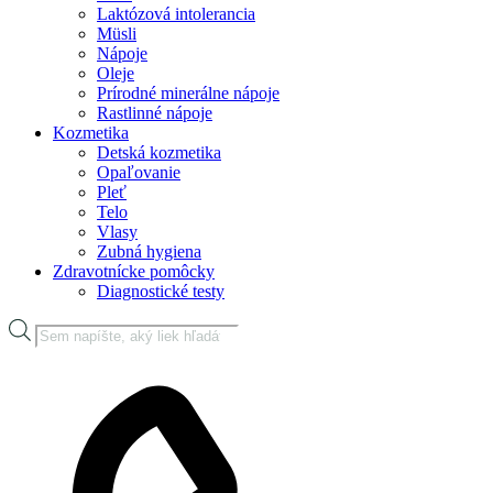
Laktózová intolerancia
Müsli
Nápoje
Oleje
Prírodné minerálne nápoje
Rastlinné nápoje
Kozmetika
Detská kozmetika
Opaľovanie
Pleť
Telo
Vlasy
Zubná hygiena
Zdravotnícke pomôcky
Diagnostické testy
Products
search