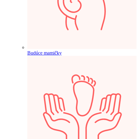
Budúce mamičky