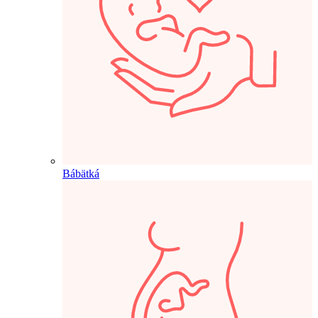
Bábätká