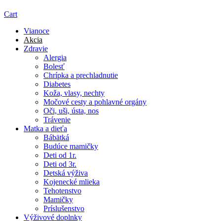
Cart
Vianoce
Akcia
Zdravie
Alergia
Bolesť
Chrípka a prechladnutie
Diabetes
Koža, vlasy, nechty
Močové cesty a pohlavné orgány
Oči, uši, ústa, nos
Trávenie
Matka a dieťa
Bábätká
Budúce mamičky
Deti od 1r.
Deti od 3r.
Detská výživa
Kojenecké mlieka
Tehotenstvo
Mamičky
Príslušenstvo
Výživové doplnky