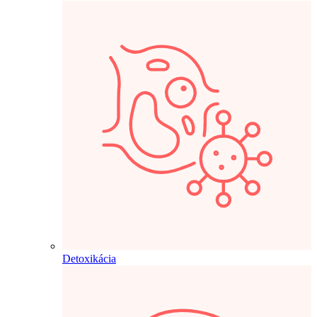
Detoxikácia