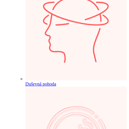
Duševná pohoda