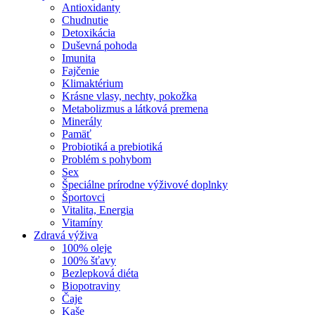
Antioxidanty
Chudnutie
Detoxikácia
Duševná pohoda
Imunita
Fajčenie
Klimaktérium
Krásne vlasy, nechty, pokožka
Metabolizmus a látková premena
Minerály
Pamäť
Probiotiká a prebiotiká
Problém s pohybom
Sex
Špeciálne prírodne výživové doplnky
Športovci
Vitalita, Energia
Vitamíny
Zdravá výživa
100% oleje
100% šťavy
Bezlepková diéta
Biopotraviny
Čaje
Kaše