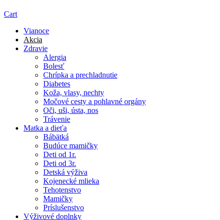
Cart
Vianoce
Akcia
Zdravie
Alergia
Bolesť
Chrípka a prechladnutie
Diabetes
Koža, vlasy, nechty
Močové cesty a pohlavné orgány
Oči, uši, ústa, nos
Trávenie
Matka a dieťa
Bábätká
Budúce mamičky
Deti od 1r.
Deti od 3r.
Detská výživa
Kojenecké mlieka
Tehotenstvo
Mamičky
Príslušenstvo
Výživové doplnky