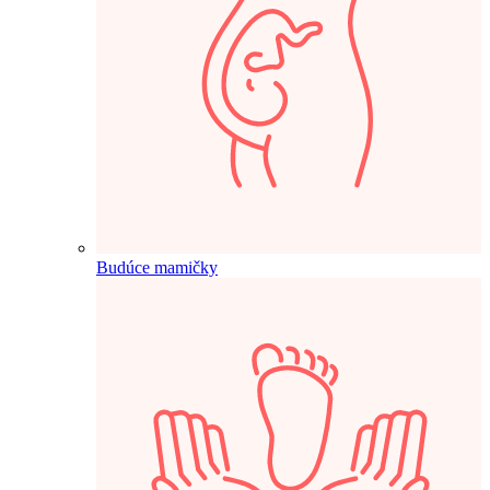
Budúce mamičky