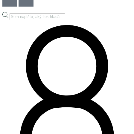
Products
search