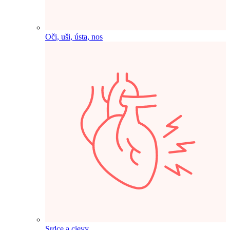
Oči, uši, ústa, nos
Srdce a cievy