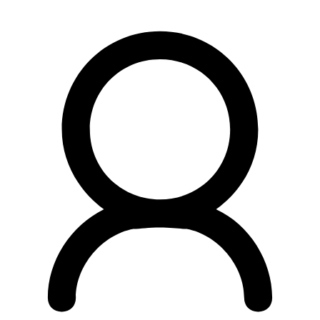
Preskočiť
na
obsah