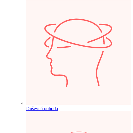
Duševná pohoda