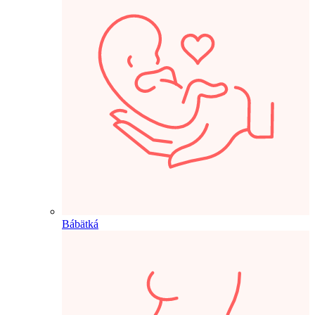
Bábätká