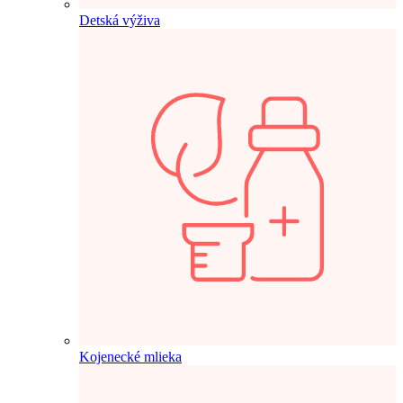
Detská výživa
Kojenecké mlieka