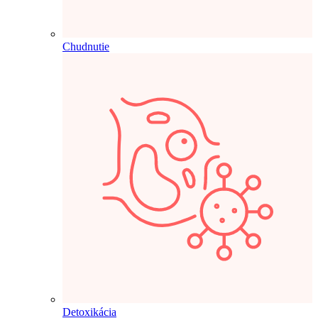
Chudnutie
Detoxikácia