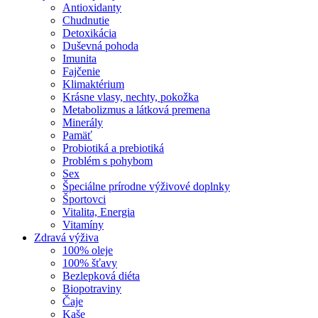
Antioxidanty
Chudnutie
Detoxikácia
Duševná pohoda
Imunita
Fajčenie
Klimaktérium
Krásne vlasy, nechty, pokožka
Metabolizmus a látková premena
Minerály
Pamäť
Probiotiká a prebiotiká
Problém s pohybom
Sex
Špeciálne prírodne výživové doplnky
Športovci
Vitalita, Energia
Vitamíny
Zdravá výživa
100% oleje
100% šťavy
Bezlepková diéta
Biopotraviny
Čaje
Kaše