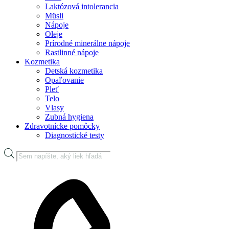
Laktózová intolerancia
Müsli
Nápoje
Oleje
Prírodné minerálne nápoje
Rastlinné nápoje
Kozmetika
Detská kozmetika
Opaľovanie
Pleť
Telo
Vlasy
Zubná hygiena
Zdravotnícke pomôcky
Diagnostické testy
Products
search