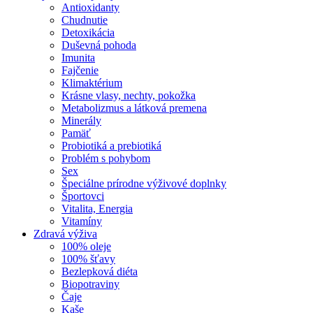
Antioxidanty
Chudnutie
Detoxikácia
Duševná pohoda
Imunita
Fajčenie
Klimaktérium
Krásne vlasy, nechty, pokožka
Metabolizmus a látková premena
Minerály
Pamäť
Probiotiká a prebiotiká
Problém s pohybom
Sex
Špeciálne prírodne výživové doplnky
Športovci
Vitalita, Energia
Vitamíny
Zdravá výživa
100% oleje
100% šťavy
Bezlepková diéta
Biopotraviny
Čaje
Kaše