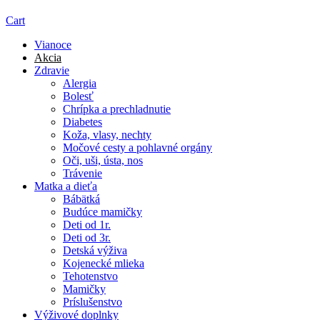
Cart
Vianoce
Akcia
Zdravie
Alergia
Bolesť
Chrípka a prechladnutie
Diabetes
Koža, vlasy, nechty
Močové cesty a pohlavné orgány
Oči, uši, ústa, nos
Trávenie
Matka a dieťa
Bábätká
Budúce mamičky
Deti od 1r.
Deti od 3r.
Detská výživa
Kojenecké mlieka
Tehotenstvo
Mamičky
Príslušenstvo
Výživové doplnky