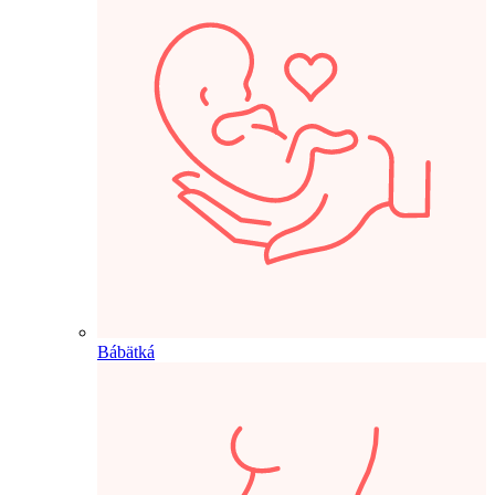
Bábätká