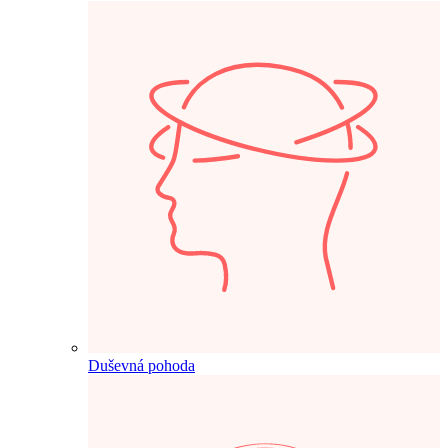
Duševná pohoda