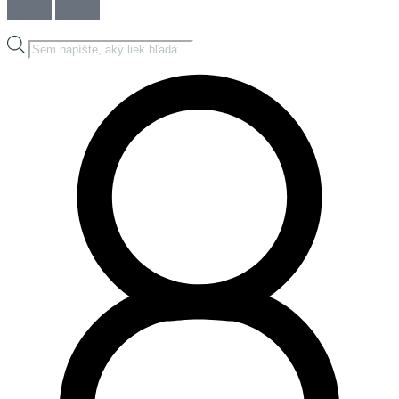
Products
search