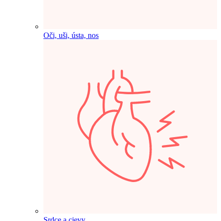
Oči, uši, ústa, nos
Srdce a cievy