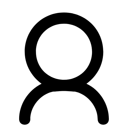
Preskočiť
na
obsah