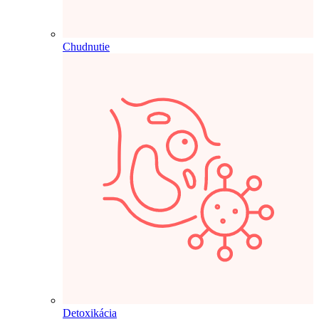
Chudnutie
Detoxikácia