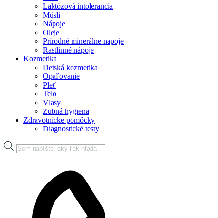
Laktózová intolerancia
Müsli
Nápoje
Oleje
Prírodné minerálne nápoje
Rastlinné nápoje
Kozmetika
Detská kozmetika
Opaľovanie
Pleť
Telo
Vlasy
Zubná hygiena
Zdravotnícke pomôcky
Diagnostické testy
Products
search