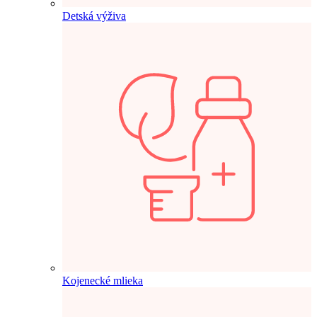
Detská výživa
Kojenecké mlieka