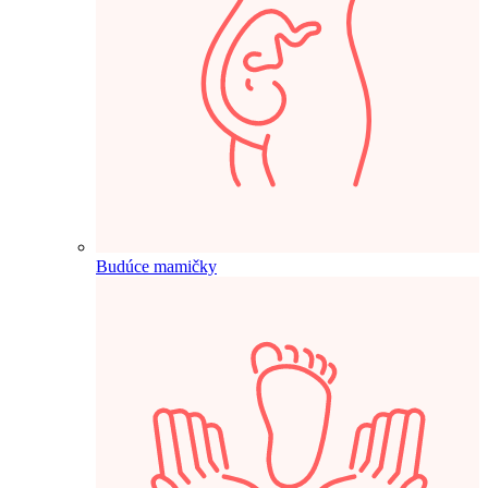
Budúce mamičky