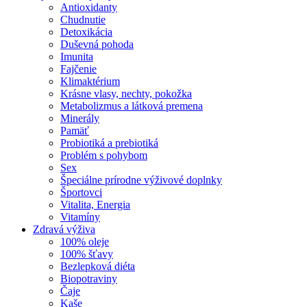
Antioxidanty
Chudnutie
Detoxikácia
Duševná pohoda
Imunita
Fajčenie
Klimaktérium
Krásne vlasy, nechty, pokožka
Metabolizmus a látková premena
Minerály
Pamäť
Probiotiká a prebiotiká
Problém s pohybom
Sex
Špeciálne prírodne výživové doplnky
Športovci
Vitalita, Energia
Vitamíny
Zdravá výživa
100% oleje
100% šťavy
Bezlepková diéta
Biopotraviny
Čaje
Kaše