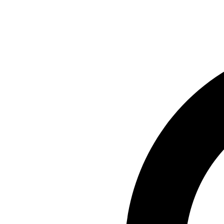
Preskočiť
na
obsah