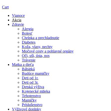
Cart
Vianoce
Akcia
Zdravie
Alergia
Bolesť
Chrípka a prechladnutie
Diabetes
Koža, vlasy, nechty
Močové cesty a pohlavné orgány
Oči, uši, ústa, nos
Trávenie
Matka a dieťa
Bábätká
Budúce mamičky
Deti od 1r.
Deti od 3r.
Detská výživa
Kojenecké mlieka
Tehotenstvo
Mamičky
Príslušenstvo
Výživové doplnky