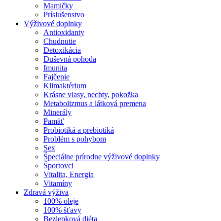
Mamičky
Príslušenstvo
Výživové doplnky
Antioxidanty
Chudnutie
Detoxikácia
Duševná pohoda
Imunita
Fajčenie
Klimaktérium
Krásne vlasy, nechty, pokožka
Metabolizmus a látková premena
Minerály
Pamäť
Probiotiká a prebiotiká
Problém s pohybom
Sex
Špeciálne prírodne výživové doplnky
Športovci
Vitalita, Energia
Vitamíny
Zdravá výživa
100% oleje
100% šťavy
Bezlepková diéta