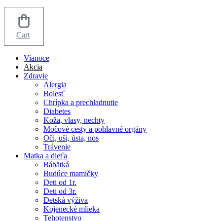
Cart
Vianoce
Akcia
Zdravie
Alergia
Bolesť
Chrípka a prechladnutie
Diabetes
Koža, vlasy, nechty
Močové cesty a pohlavné orgány
Oči, uši, ústa, nos
Trávenie
Matka a dieťa
Bábätká
Budúce mamičky
Deti od 1r.
Deti od 3r.
Detská výživa
Kojenecké mlieka
Tehotenstvo