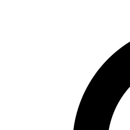
Preskočiť
na
obsah