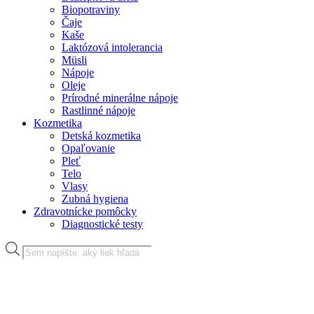
Biopotraviny
Čaje
Kaše
Laktózová intolerancia
Müsli
Nápoje
Oleje
Prírodné minerálne nápoje
Rastlinné nápoje
Kozmetika
Detská kozmetika
Opaľovanie
Pleť
Telo
Vlasy
Zubná hygiena
Zdravotnícke pomôcky
Diagnostické testy
Products
search