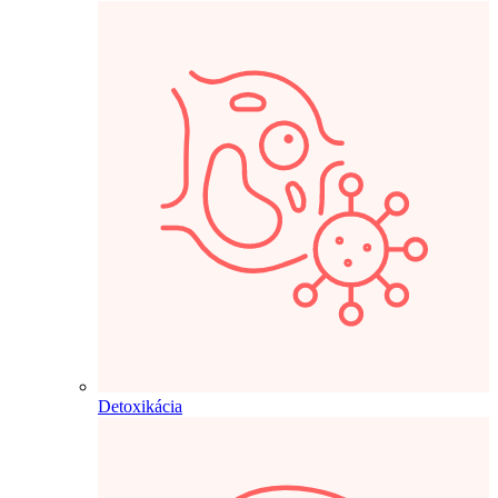
Detoxikácia