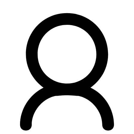
Preskočiť
na
obsah