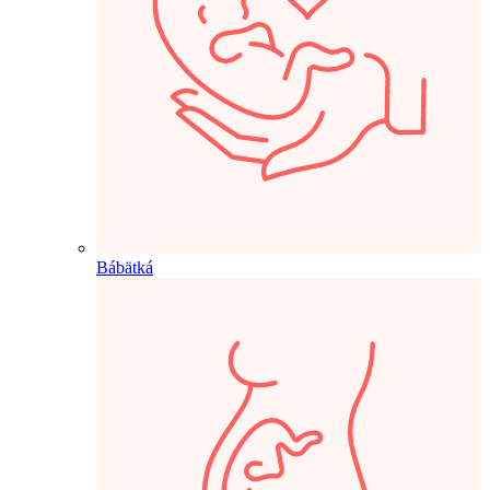
Bábätká