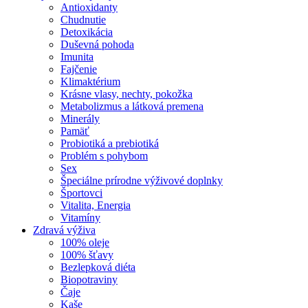
Antioxidanty
Chudnutie
Detoxikácia
Duševná pohoda
Imunita
Fajčenie
Klimaktérium
Krásne vlasy, nechty, pokožka
Metabolizmus a látková premena
Minerály
Pamäť
Probiotiká a prebiotiká
Problém s pohybom
Sex
Špeciálne prírodne výživové doplnky
Športovci
Vitalita, Energia
Vitamíny
Zdravá výživa
100% oleje
100% šťavy
Bezlepková diéta
Biopotraviny
Čaje
Kaše