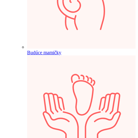
Budúce mamičky