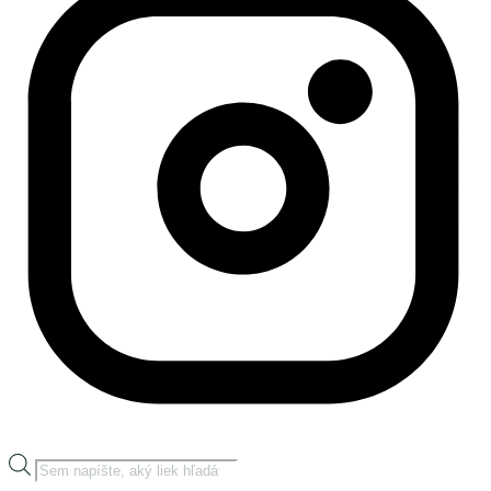
Products
search