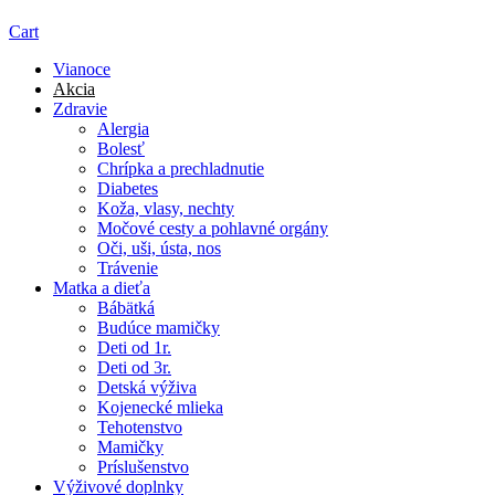
Cart
Vianoce
Akcia
Zdravie
Alergia
Bolesť
Chrípka a prechladnutie
Diabetes
Koža, vlasy, nechty
Močové cesty a pohlavné orgány
Oči, uši, ústa, nos
Trávenie
Matka a dieťa
Bábätká
Budúce mamičky
Deti od 1r.
Deti od 3r.
Detská výživa
Kojenecké mlieka
Tehotenstvo
Mamičky
Príslušenstvo
Výživové doplnky