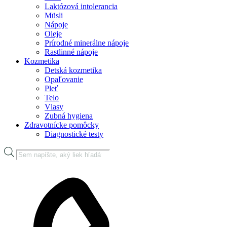
Laktózová intolerancia
Müsli
Nápoje
Oleje
Prírodné minerálne nápoje
Rastlinné nápoje
Kozmetika
Detská kozmetika
Opaľovanie
Pleť
Telo
Vlasy
Zubná hygiena
Zdravotnícke pomôcky
Diagnostické testy
Products
search