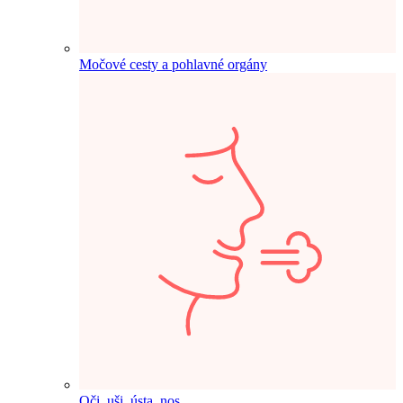
Močové cesty a pohlavné orgány
Oči, uši, ústa, nos