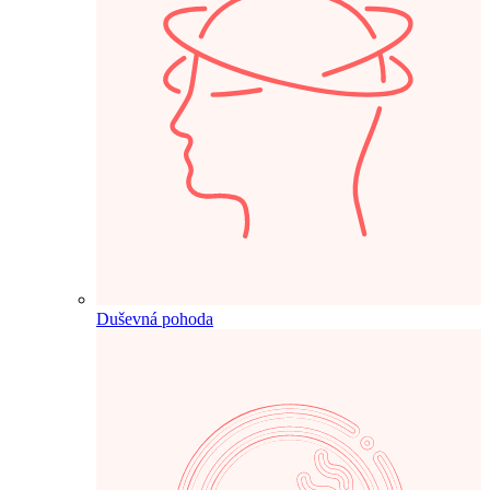
Duševná pohoda