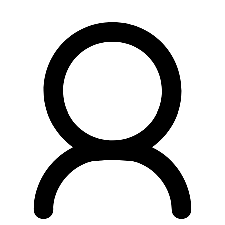
Preskočiť
na
obsah