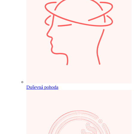
Duševná pohoda