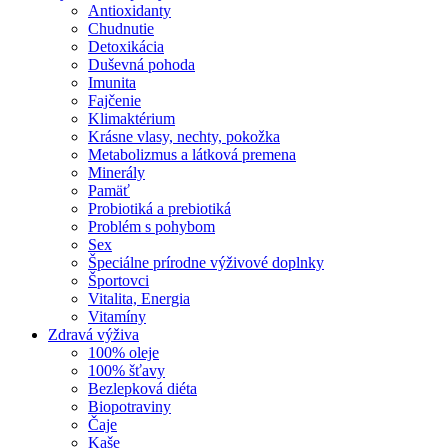
Antioxidanty
Chudnutie
Detoxikácia
Duševná pohoda
Imunita
Fajčenie
Klimaktérium
Krásne vlasy, nechty, pokožka
Metabolizmus a látková premena
Minerály
Pamäť
Probiotiká a prebiotiká
Problém s pohybom
Sex
Špeciálne prírodne výživové doplnky
Športovci
Vitalita, Energia
Vitamíny
Zdravá výživa
100% oleje
100% šťavy
Bezlepková diéta
Biopotraviny
Čaje
Kaše