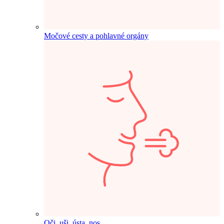
Močové cesty a pohlavné orgány
Oči, uši, ústa, nos