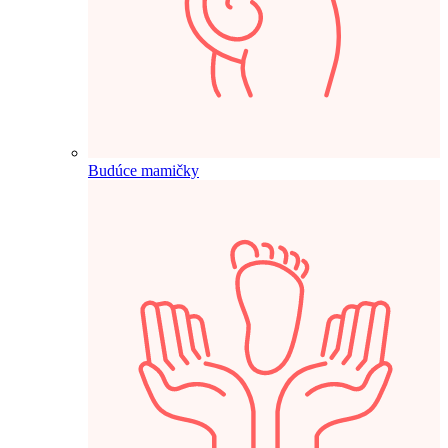
Budúce mamičky