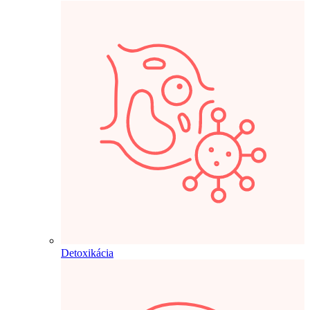
Detoxikácia