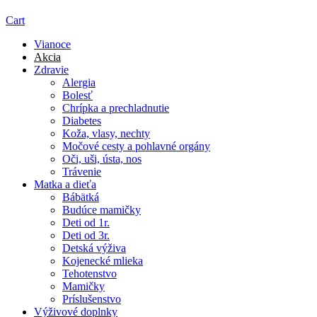
Cart
Vianoce
Akcia
Zdravie
Alergia
Bolesť
Chrípka a prechladnutie
Diabetes
Koža, vlasy, nechty
Močové cesty a pohlavné orgány
Oči, uši, ústa, nos
Trávenie
Matka a dieťa
Bábätká
Budúce mamičky
Deti od 1r.
Deti od 3r.
Detská výživa
Kojenecké mlieka
Tehotenstvo
Mamičky
Príslušenstvo
Výživové doplnky