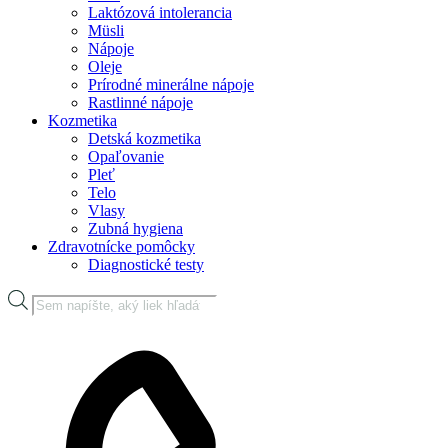
Laktózová intolerancia
Müsli
Nápoje
Oleje
Prírodné minerálne nápoje
Rastlinné nápoje
Kozmetika
Detská kozmetika
Opaľovanie
Pleť
Telo
Vlasy
Zubná hygiena
Zdravotnícke pomôcky
Diagnostické testy
Products
search