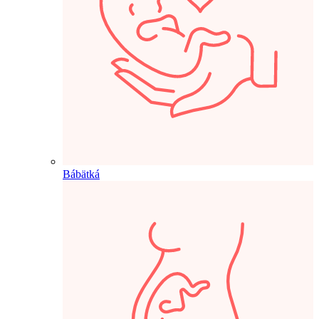
Bábätká