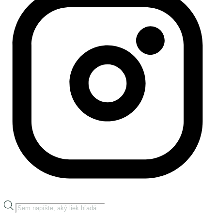
Products
search