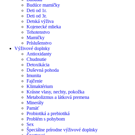
Budúce mamičky
Deti od 1r.
Deti od 3r.
Detská výživa
Kojenecké mlieka
Tehotenstvo
Mamičky
Príslušenstvo
Výživové doplnky
Antioxidanty
Chudnutie
Detoxikácia
Duševná pohoda
Imunita
Fajčenie
Klimaktérium
Krásne vlasy, nechty, pokožka
Metabolizmus a látková premena
Minerály
Pamäť
Probiotiká a prebiotiká
Problém s pohybom
Sex
Špeciálne prírodne výživové doplnky