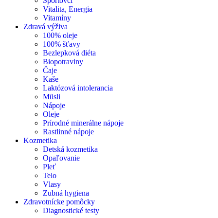
Športovci
Vitalita, Energia
Vitamíny
Zdravá výživa
100% oleje
100% šťavy
Bezlepková diéta
Biopotraviny
Čaje
Kaše
Laktózová intolerancia
Müsli
Nápoje
Oleje
Prírodné minerálne nápoje
Rastlinné nápoje
Kozmetika
Detská kozmetika
Opaľovanie
Pleť
Telo
Vlasy
Zubná hygiena
Zdravotnícke pomôcky
Diagnostické testy