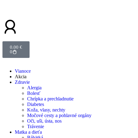
0.00
€
0
Vianoce
Akcia
Zdravie
Alergia
Bolesť
Chrípka a prechladnutie
Diabetes
Koža, vlasy, nechty
Močové cesty a pohlavné orgány
Oči, uši, ústa, nos
Trávenie
Matka a dieťa
Bábätká