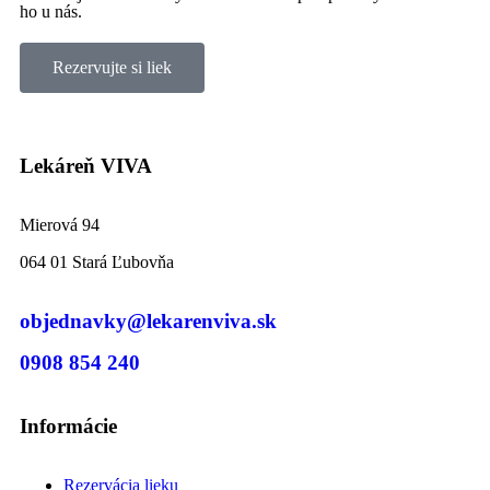
ho u nás.
Rezervujte si liek
Lekáreň VIVA
Mierová 94
064 01 Stará Ľubovňa
objednavky@lekarenviva.sk
0908 854 240
Informácie
Rezervácia lieku