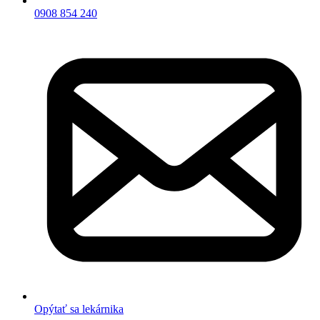
0908 854 240
Opýtať sa lekárnika