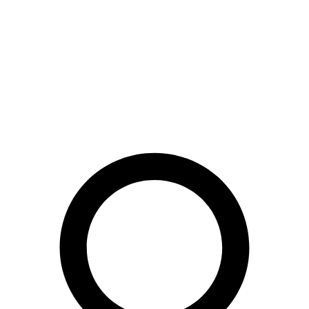
Preskočiť
na
obsah