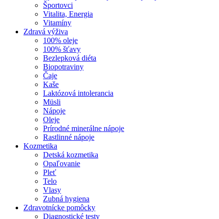
Športovci
Vitalita, Energia
Vitamíny
Zdravá výživa
100% oleje
100% šťavy
Bezlepková diéta
Biopotraviny
Čaje
Kaše
Laktózová intolerancia
Müsli
Nápoje
Oleje
Prírodné minerálne nápoje
Rastlinné nápoje
Kozmetika
Detská kozmetika
Opaľovanie
Pleť
Telo
Vlasy
Zubná hygiena
Zdravotnícke pomôcky
Diagnostické testy