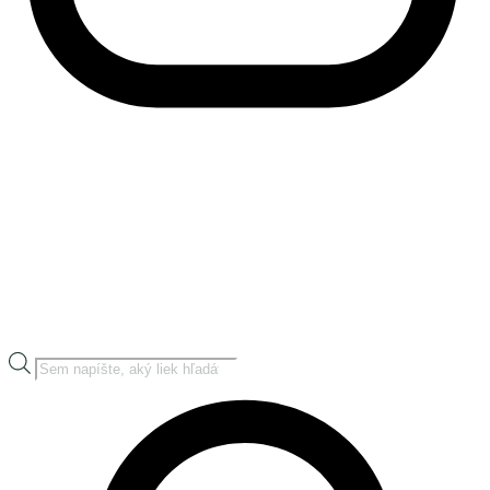
Products
search