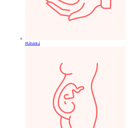
Bábätká