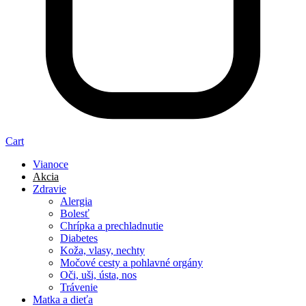
Cart
Vianoce
Akcia
Zdravie
Alergia
Bolesť
Chrípka a prechladnutie
Diabetes
Koža, vlasy, nechty
Močové cesty a pohlavné orgány
Oči, uši, ústa, nos
Trávenie
Matka a dieťa