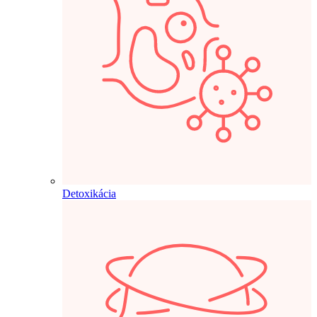
Detoxikácia