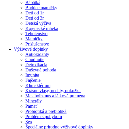
Bábätká
Budúce mamičky
Deti od 1r.
Deti od 3r.
Detská výživa
Kojenecké mlieka
Tehotenstvo
Mamičky
Príslušenstvo
Výživové doplnky
Antioxidanty
Chudnutie
Detoxikácia
Duševná pohoda
Imunita
Fajčenie
Klimaktérium
Krásne vlasy, nechty, pokožka
Metabolizmus a látková premena
Minerály
Pamäť
Probiotiká a prebiotiká
Problém s pohybom
Sex
Špeciálne prírodne výživové doplnky