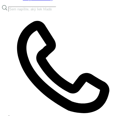
Products
search