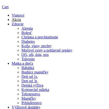
Cart
Vianoce
Akcia
Zdravie
Alergia
Bolesť
Chrípka a prechladnutie
Diabetes
Koža, vlasy, nechty
Močové cesty a pohlavné orgány
Oči, uši, ústa, nos
Trávenie
Matka a dieťa
Bábätká
Budúce mamičky
Deti od 1r.
Deti od 3r.
Detská výživa
Kojenecké mlieka
Tehotenstvo
Mamičky
Príslušenstvo
Výživové doplnky