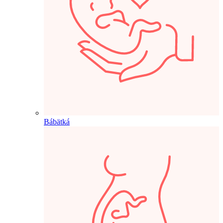
Bábätká