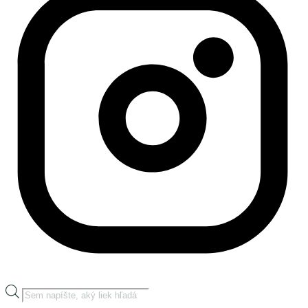
Products
search