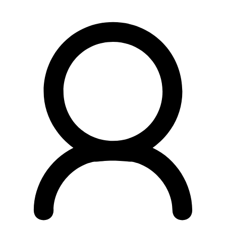
Preskočiť
na
obsah