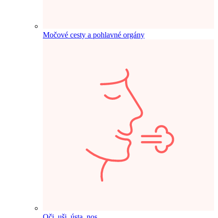
Močové cesty a pohlavné orgány
Oči, uši, ústa, nos