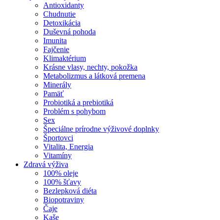
Antioxidanty
Chudnutie
Detoxikácia
Duševná pohoda
Imunita
Fajčenie
Klimaktérium
Krásne vlasy, nechty, pokožka
Metabolizmus a látková premena
Minerály
Pamäť
Probiotiká a prebiotiká
Problém s pohybom
Sex
Špeciálne prírodne výživové doplnky
Športovci
Vitalita, Energia
Vitamíny
Zdravá výživa
100% oleje
100% šťavy
Bezlepková diéta
Biopotraviny
Čaje
Kaše