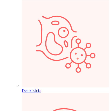
Detoxikácia