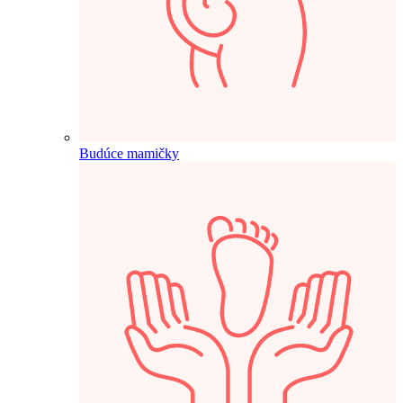
Budúce mamičky