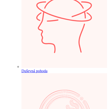
Duševná pohoda