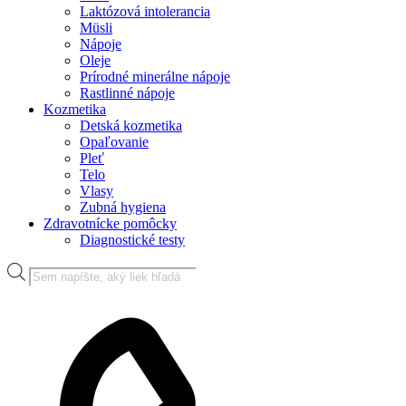
Laktózová intolerancia
Müsli
Nápoje
Oleje
Prírodné minerálne nápoje
Rastlinné nápoje
Kozmetika
Detská kozmetika
Opaľovanie
Pleť
Telo
Vlasy
Zubná hygiena
Zdravotnícke pomôcky
Diagnostické testy
Products
search