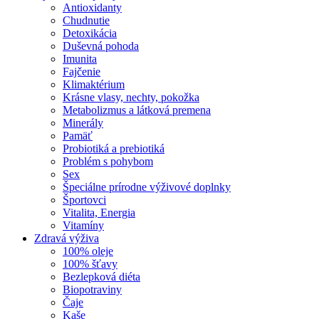
Antioxidanty
Chudnutie
Detoxikácia
Duševná pohoda
Imunita
Fajčenie
Klimaktérium
Krásne vlasy, nechty, pokožka
Metabolizmus a látková premena
Minerály
Pamäť
Probiotiká a prebiotiká
Problém s pohybom
Sex
Špeciálne prírodne výživové doplnky
Športovci
Vitalita, Energia
Vitamíny
Zdravá výživa
100% oleje
100% šťavy
Bezlepková diéta
Biopotraviny
Čaje
Kaše