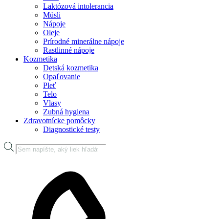
Laktózová intolerancia
Müsli
Nápoje
Oleje
Prírodné minerálne nápoje
Rastlinné nápoje
Kozmetika
Detská kozmetika
Opaľovanie
Pleť
Telo
Vlasy
Zubná hygiena
Zdravotnícke pomôcky
Diagnostické testy
Products
search