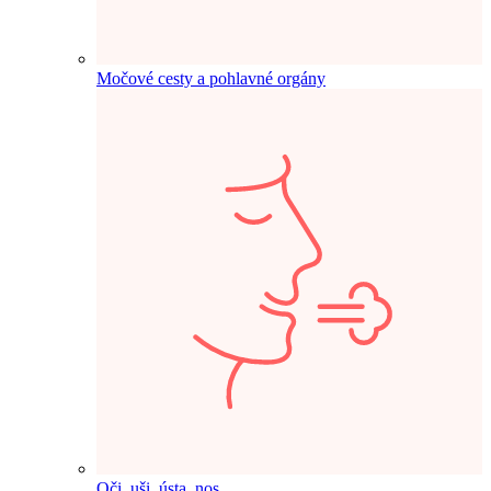
Močové cesty a pohlavné orgány
Oči, uši, ústa, nos