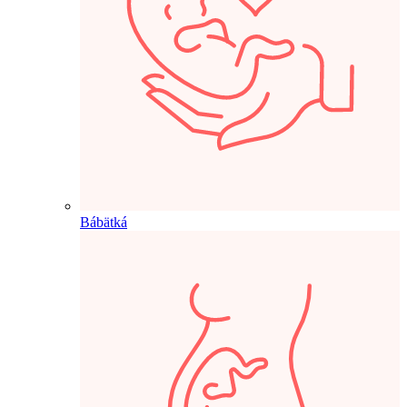
Bábätká