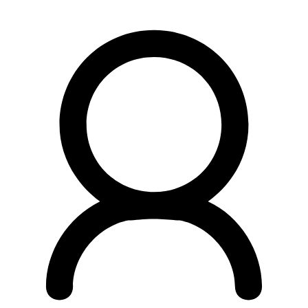
Preskočiť
na
obsah