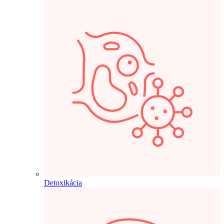
Detoxikácia