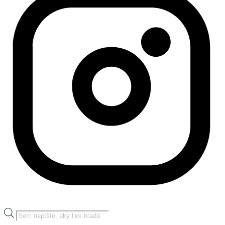
Products
search