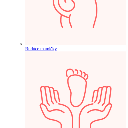
Budúce mamičky