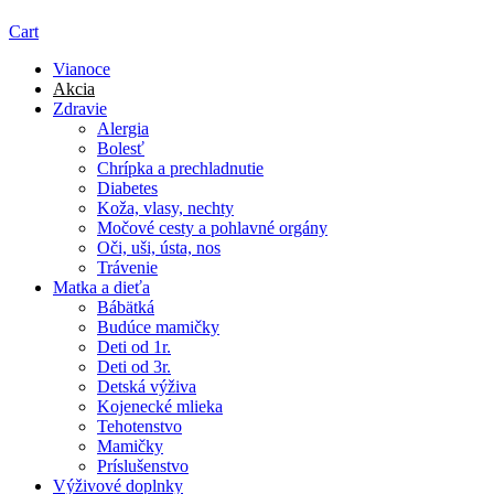
Cart
Vianoce
Akcia
Zdravie
Alergia
Bolesť
Chrípka a prechladnutie
Diabetes
Koža, vlasy, nechty
Močové cesty a pohlavné orgány
Oči, uši, ústa, nos
Trávenie
Matka a dieťa
Bábätká
Budúce mamičky
Deti od 1r.
Deti od 3r.
Detská výživa
Kojenecké mlieka
Tehotenstvo
Mamičky
Príslušenstvo
Výživové doplnky