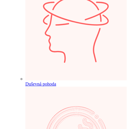
Duševná pohoda