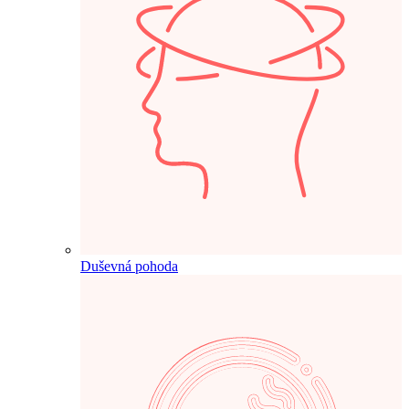
Duševná pohoda