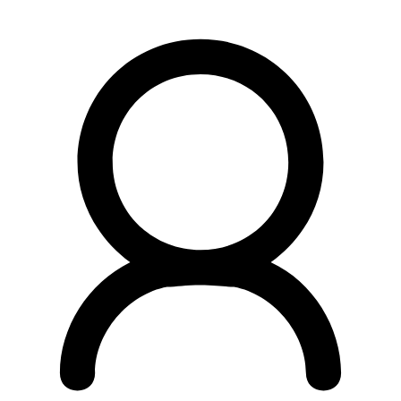
Preskočiť
na
obsah