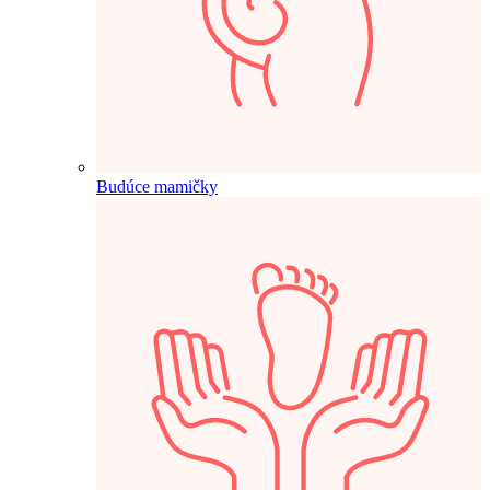
Budúce mamičky