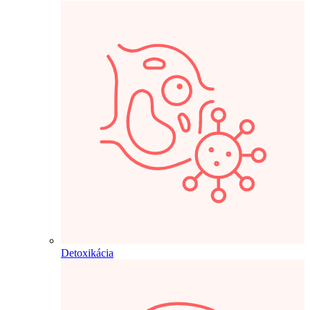
Detoxikácia