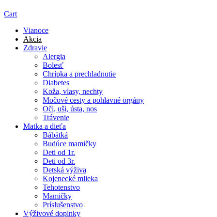
Cart
Vianoce
Akcia
Zdravie
Alergia
Bolesť
Chrípka a prechladnutie
Diabetes
Koža, vlasy, nechty
Močové cesty a pohlavné orgány
Oči, uši, ústa, nos
Trávenie
Matka a dieťa
Bábätká
Budúce mamičky
Deti od 1r.
Deti od 3r.
Detská výživa
Kojenecké mlieka
Tehotenstvo
Mamičky
Príslušenstvo
Výživové doplnky