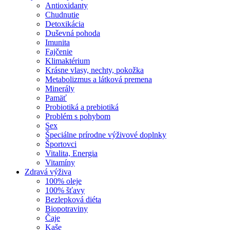
Antioxidanty
Chudnutie
Detoxikácia
Duševná pohoda
Imunita
Fajčenie
Klimaktérium
Krásne vlasy, nechty, pokožka
Metabolizmus a látková premena
Minerály
Pamäť
Probiotiká a prebiotiká
Problém s pohybom
Sex
Špeciálne prírodne výživové doplnky
Športovci
Vitalita, Energia
Vitamíny
Zdravá výživa
100% oleje
100% šťavy
Bezlepková diéta
Biopotraviny
Čaje
Kaše