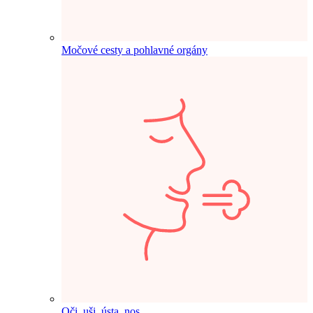
Močové cesty a pohlavné orgány
Oči, uši, ústa, nos