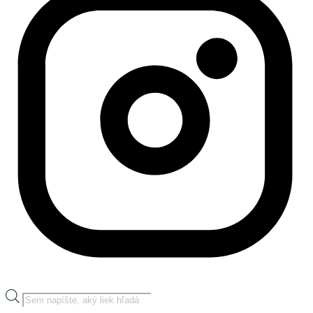
Products
search