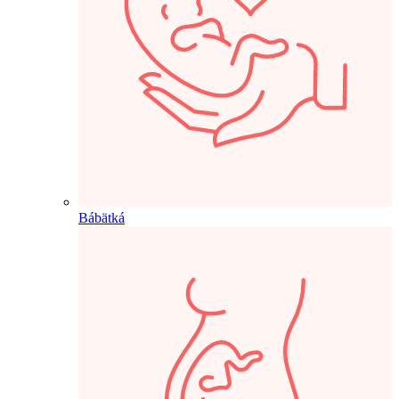
Bábätká