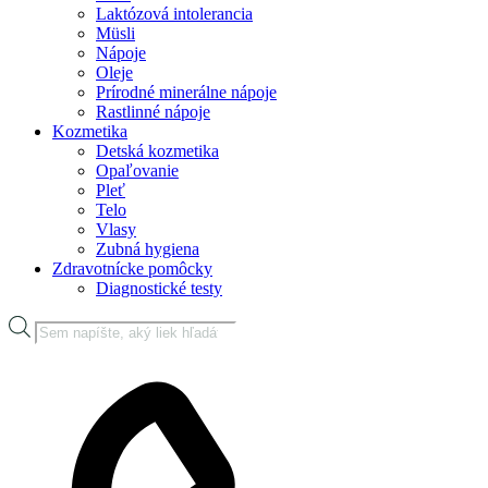
Laktózová intolerancia
Müsli
Nápoje
Oleje
Prírodné minerálne nápoje
Rastlinné nápoje
Kozmetika
Detská kozmetika
Opaľovanie
Pleť
Telo
Vlasy
Zubná hygiena
Zdravotnícke pomôcky
Diagnostické testy
Products
search