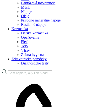
Laktózová intolerancia
Müsli
Nápoje
Oleje
Prírodné minerálne nápoje
Rastlinné nápoje
Kozmetika
Detská kozmetika
Opaľovanie
Pleť
Telo
Vlasy
Zubná hygiena
Zdravotnícke pomôcky
Diagnostické testy
Products
search