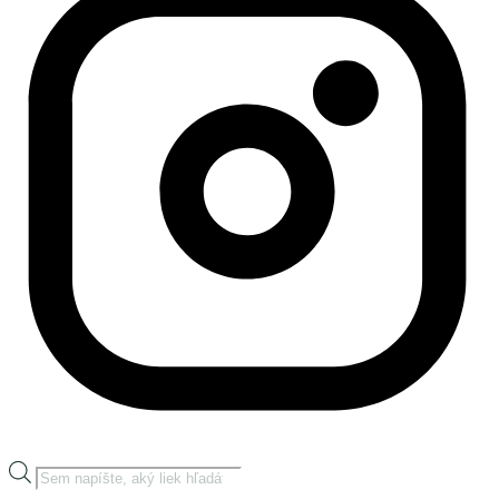
Products
search