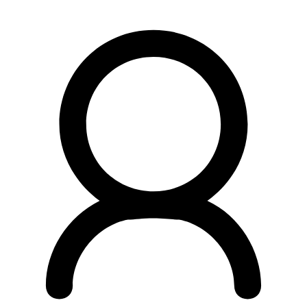
Preskočiť
na
obsah