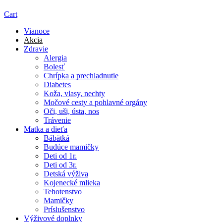
Cart
Vianoce
Akcia
Zdravie
Alergia
Bolesť
Chrípka a prechladnutie
Diabetes
Koža, vlasy, nechty
Močové cesty a pohlavné orgány
Oči, uši, ústa, nos
Trávenie
Matka a dieťa
Bábätká
Budúce mamičky
Deti od 1r.
Deti od 3r.
Detská výživa
Kojenecké mlieka
Tehotenstvo
Mamičky
Príslušenstvo
Výživové doplnky