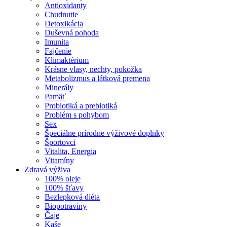
Antioxidanty
Chudnutie
Detoxikácia
Duševná pohoda
Imunita
Fajčenie
Klimaktérium
Krásne vlasy, nechty, pokožka
Metabolizmus a látková premena
Minerály
Pamäť
Probiotiká a prebiotiká
Problém s pohybom
Sex
Špeciálne prírodne výživové doplnky
Športovci
Vitalita, Energia
Vitamíny
Zdravá výživa
100% oleje
100% šťavy
Bezlepková diéta
Biopotraviny
Čaje
Kaše