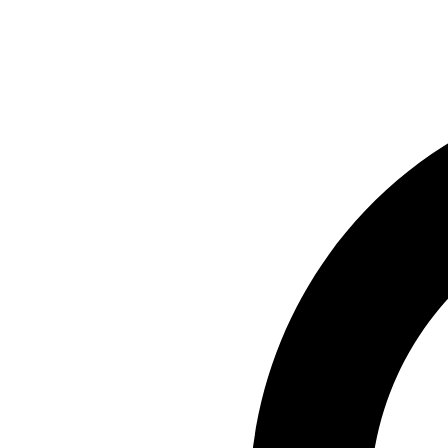
Preskočiť
na
obsah