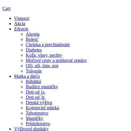
Cart
Vianoce
Akcia
Zdravie
Alergia
Bolesť
Chrípka a prechladnutie
Diabetes
Koža, vlasy, nechty
Močové cesty a pohlavné orgány
Oči, uši, ústa, nos
Trávenie
Matka a dieťa
Bábätká
Budúce mamičky
Deti od 1r.
Deti od 3r.
Detská výživa
Kojenecké mlieka
Tehotenstvo
Mamičky
Príslušenstvo
Výživové doplnky