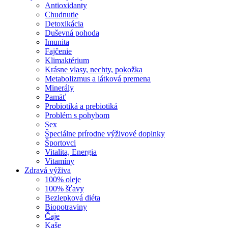
Antioxidanty
Chudnutie
Detoxikácia
Duševná pohoda
Imunita
Fajčenie
Klimaktérium
Krásne vlasy, nechty, pokožka
Metabolizmus a látková premena
Minerály
Pamäť
Probiotiká a prebiotiká
Problém s pohybom
Sex
Špeciálne prírodne výživové doplnky
Športovci
Vitalita, Energia
Vitamíny
Zdravá výživa
100% oleje
100% šťavy
Bezlepková diéta
Biopotraviny
Čaje
Kaše