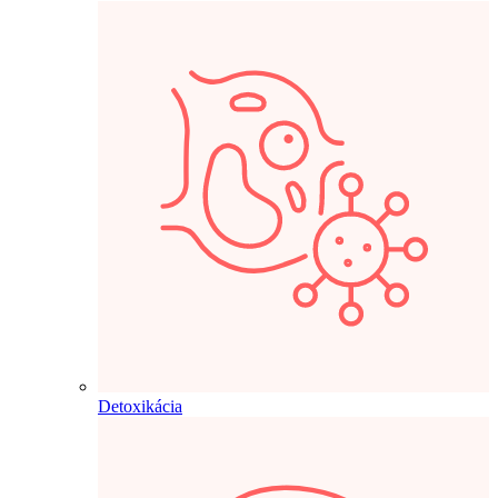
Detoxikácia