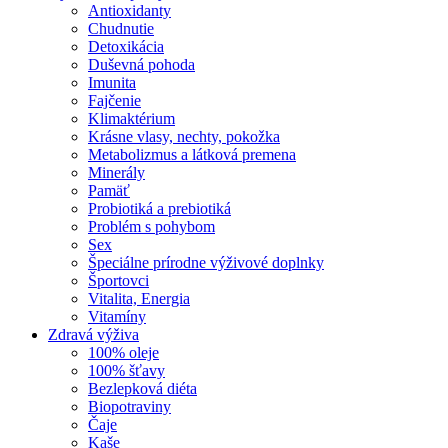
Antioxidanty
Chudnutie
Detoxikácia
Duševná pohoda
Imunita
Fajčenie
Klimaktérium
Krásne vlasy, nechty, pokožka
Metabolizmus a látková premena
Minerály
Pamäť
Probiotiká a prebiotiká
Problém s pohybom
Sex
Špeciálne prírodne výživové doplnky
Športovci
Vitalita, Energia
Vitamíny
Zdravá výživa
100% oleje
100% šťavy
Bezlepková diéta
Biopotraviny
Čaje
Kaše