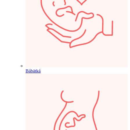
Bábätká