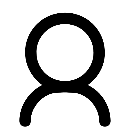
Preskočiť
na
obsah