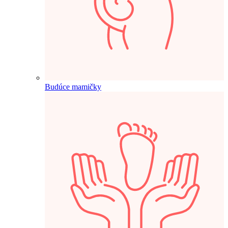
Budúce mamičky