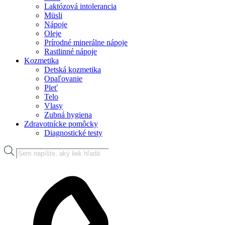
Laktózová intolerancia
Müsli
Nápoje
Oleje
Prírodné minerálne nápoje
Rastlinné nápoje
Kozmetika
Detská kozmetika
Opaľovanie
Pleť
Telo
Vlasy
Zubná hygiena
Zdravotnícke pomôcky
Diagnostické testy
Products
search