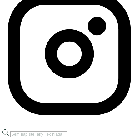
Products
search