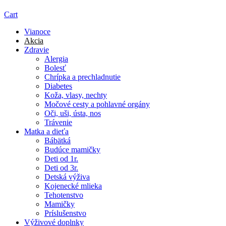
Cart
Vianoce
Akcia
Zdravie
Alergia
Bolesť
Chrípka a prechladnutie
Diabetes
Koža, vlasy, nechty
Močové cesty a pohlavné orgány
Oči, uši, ústa, nos
Trávenie
Matka a dieťa
Bábätká
Budúce mamičky
Deti od 1r.
Deti od 3r.
Detská výživa
Kojenecké mlieka
Tehotenstvo
Mamičky
Príslušenstvo
Výživové doplnky