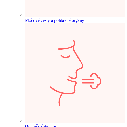
Močové cesty a pohlavné orgány
Oči, uši, ústa, nos