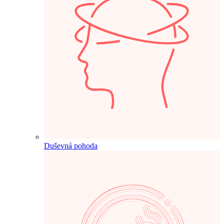
Duševná pohoda