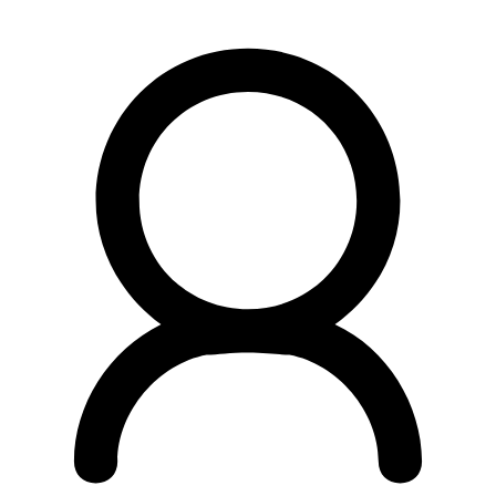
Preskočiť
na
obsah