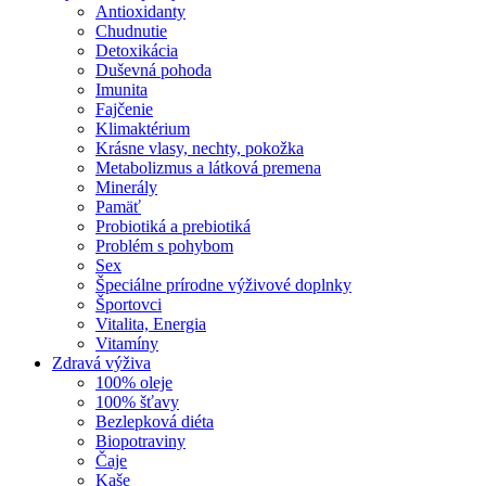
Antioxidanty
Chudnutie
Detoxikácia
Duševná pohoda
Imunita
Fajčenie
Klimaktérium
Krásne vlasy, nechty, pokožka
Metabolizmus a látková premena
Minerály
Pamäť
Probiotiká a prebiotiká
Problém s pohybom
Sex
Špeciálne prírodne výživové doplnky
Športovci
Vitalita, Energia
Vitamíny
Zdravá výživa
100% oleje
100% šťavy
Bezlepková diéta
Biopotraviny
Čaje
Kaše