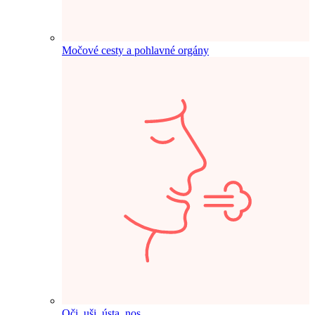
Močové cesty a pohlavné orgány
Oči, uši, ústa, nos