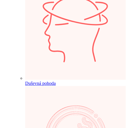
Duševná pohoda