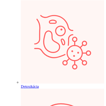
Detoxikácia