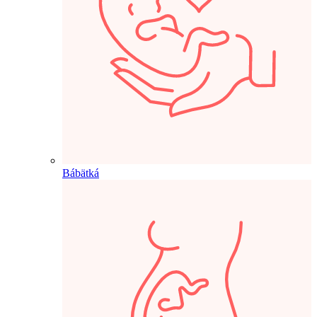
Bábätká