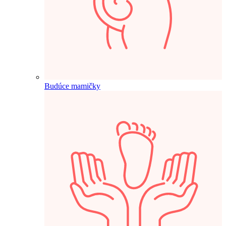
Budúce mamičky