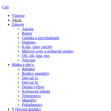
Cart
Vianoce
Akcia
Zdravie
Alergia
Bolesť
Chrípka a prechladnutie
Diabetes
Koža, vlasy, nechty
Močové cesty a pohlavné orgány
Oči, uši, ústa, nos
Trávenie
Matka a dieťa
Bábätká
Budúce mamičky
Deti od 1r.
Deti od 3r.
Detská výživa
Kojenecké mlieka
Tehotenstvo
Mamičky
Príslušenstvo
Výživové doplnky