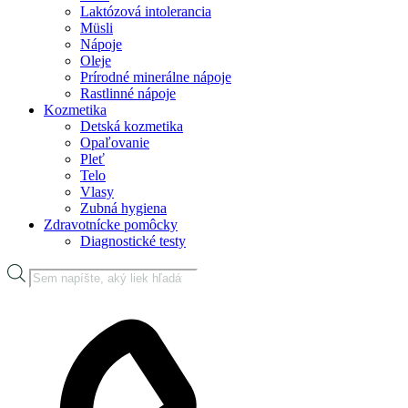
Laktózová intolerancia
Müsli
Nápoje
Oleje
Prírodné minerálne nápoje
Rastlinné nápoje
Kozmetika
Detská kozmetika
Opaľovanie
Pleť
Telo
Vlasy
Zubná hygiena
Zdravotnícke pomôcky
Diagnostické testy
Products
search