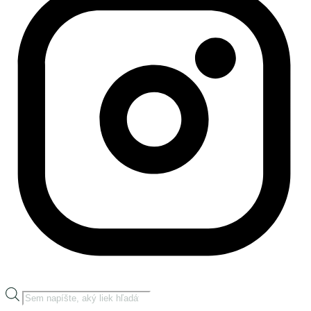
Products
search