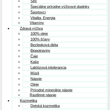
Sex
Špeciálne prírodne výživové doplnky
Športovci
Vitalita, Energia
Vitamíny
Zdravá výživa
100% oleje
100% šťavy
Bezlepková diéta
Biopotraviny
Čaje
Kaše
Laktózová intolerancia
Müsli
Nápoje
Oleje
Prírodné minerálne nápoje
Rastlinné nápoje
Kozmetika
Detská kozmetika