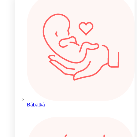
Bábätká