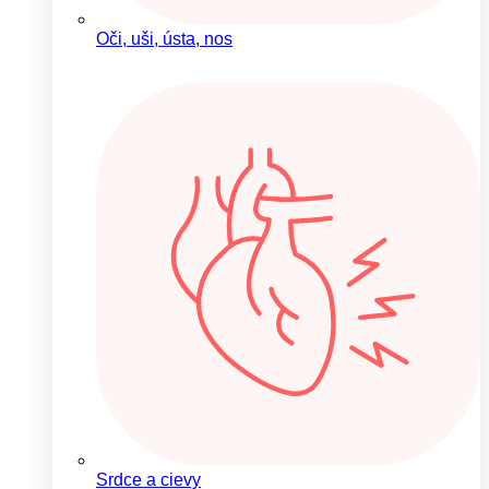
Oči, uši, ústa, nos
Srdce a cievy