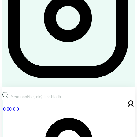
Products
search
0.00
€
0