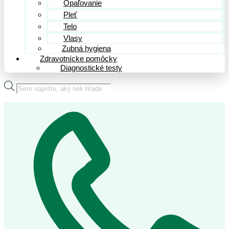
Opaľovanie
Pleť
Telo
Vlasy
Zubná hygiena
Zdravotnícke pomôcky
Diagnostické testy
Products
search