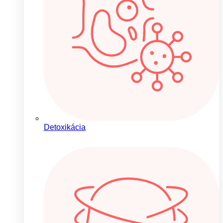
Detoxikácia