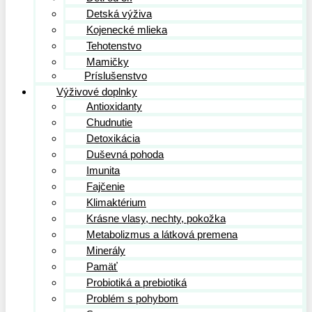
Detská výživa
Kojenecké mlieka
Tehotenstvo
Mamičky
Príslušenstvo
Výživové doplnky
Antioxidanty
Chudnutie
Detoxikácia
Duševná pohoda
Imunita
Fajčenie
Klimaktérium
Krásne vlasy, nechty, pokožka
Metabolizmus a látková premena
Minerály
Pamäť
Probiotiká a prebiotiká
Problém s pohybom