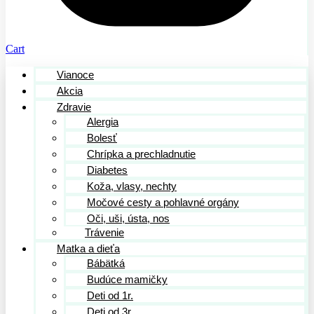
Cart
Vianoce
Akcia
Zdravie
Alergia
Bolesť
Chrípka a prechladnutie
Diabetes
Koža, vlasy, nechty
Močové cesty a pohlavné orgány
Oči, uši, ústa, nos
Trávenie
Matka a dieťa
Bábätká
Budúce mamičky
Deti od 1r.
Deti od 3r.