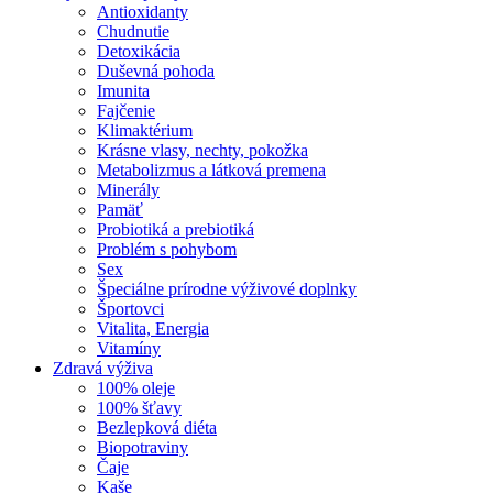
Antioxidanty
Chudnutie
Detoxikácia
Duševná pohoda
Imunita
Fajčenie
Klimaktérium
Krásne vlasy, nechty, pokožka
Metabolizmus a látková premena
Minerály
Pamäť
Probiotiká a prebiotiká
Problém s pohybom
Sex
Špeciálne prírodne výživové doplnky
Športovci
Vitalita, Energia
Vitamíny
Zdravá výživa
100% oleje
100% šťavy
Bezlepková diéta
Biopotraviny
Čaje
Kaše