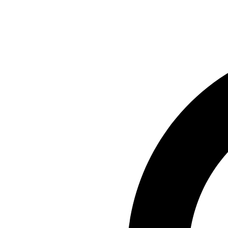
Preskočiť
na
obsah