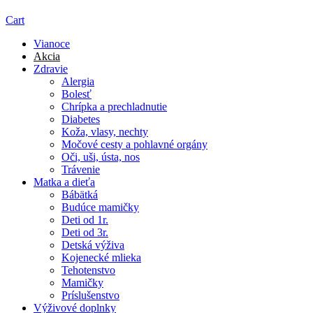
Cart
Vianoce
Akcia
Zdravie
Alergia
Bolesť
Chrípka a prechladnutie
Diabetes
Koža, vlasy, nechty
Močové cesty a pohlavné orgány
Oči, uši, ústa, nos
Trávenie
Matka a dieťa
Bábätká
Budúce mamičky
Deti od 1r.
Deti od 3r.
Detská výživa
Kojenecké mlieka
Tehotenstvo
Mamičky
Príslušenstvo
Výživové doplnky