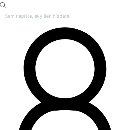
Products
search