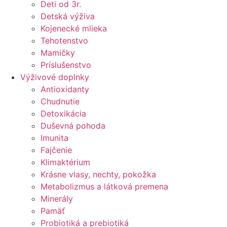
Deti od 3r.
Detská výživa
Kojenecké mlieka
Tehotenstvo
Mamičky
Príslušenstvo
Výživové doplnky
Antioxidanty
Chudnutie
Detoxikácia
Duševná pohoda
Imunita
Fajčenie
Klimaktérium
Krásne vlasy, nechty, pokožka
Metabolizmus a látková premena
Minerály
Pamäť
Probiotiká a prebiotiká