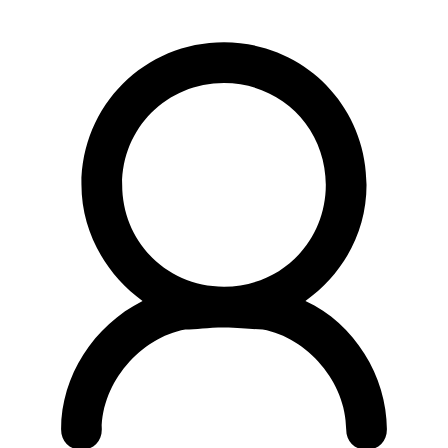
Preskočiť
na
obsah