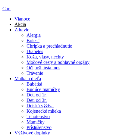
Cart
Vianoce
Akcia
Zdravie
Alergia
Bolesť
Chrípka a prechladnutie
Diabetes
Koža, vlasy, nechty
Močové cesty a pohlavné orgány
Oči, uši, ústa, nos
Trávenie
Matka a dieťa
Bábätká
Budúce mamičky
Deti od 1r.
Deti od 3r.
Detská výživa
Kojenecké mlieka
Tehotenstvo
Mamičky
Príslušenstvo
Výživové doplnky