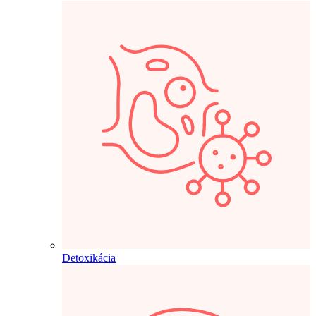
Detoxikácia