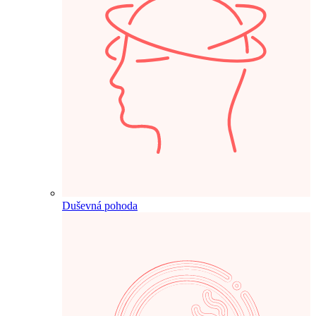
Duševná pohoda