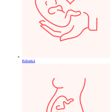
Bábätká