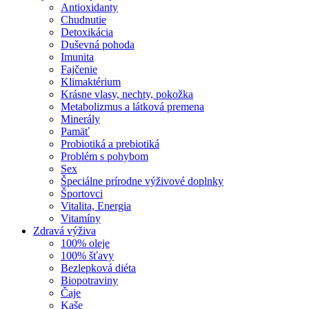
Antioxidanty
Chudnutie
Detoxikácia
Duševná pohoda
Imunita
Fajčenie
Klimaktérium
Krásne vlasy, nechty, pokožka
Metabolizmus a látková premena
Minerály
Pamäť
Probiotiká a prebiotiká
Problém s pohybom
Sex
Špeciálne prírodne výživové doplnky
Športovci
Vitalita, Energia
Vitamíny
Zdravá výživa
100% oleje
100% šťavy
Bezlepková diéta
Biopotraviny
Čaje
Kaše