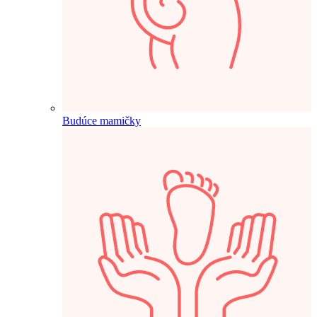
Budúce mamičky