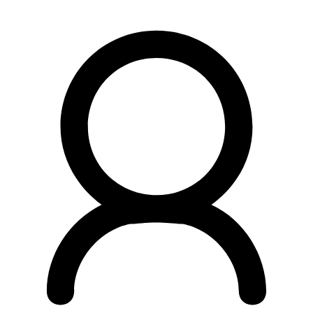
Preskočiť
na
obsah