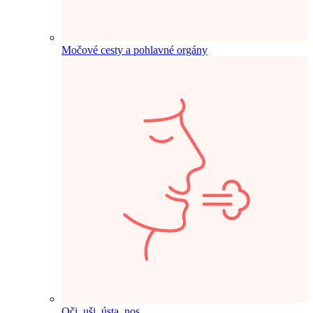
Močové cesty a pohlavné orgány
Oči, uši, ústa, nos