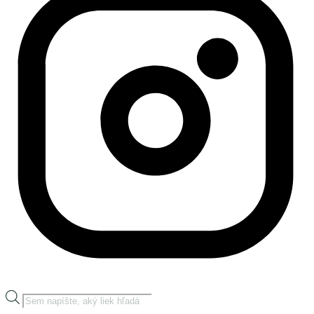
Products
search