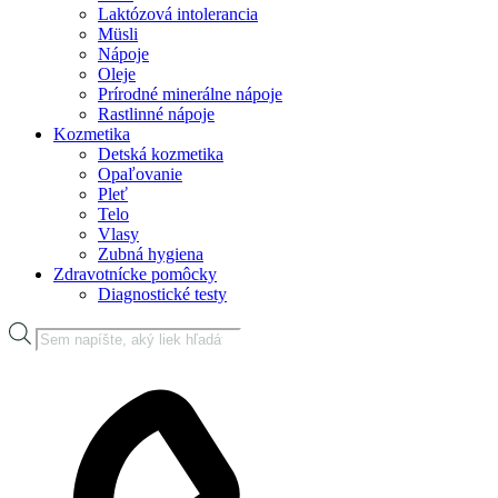
Laktózová intolerancia
Müsli
Nápoje
Oleje
Prírodné minerálne nápoje
Rastlinné nápoje
Kozmetika
Detská kozmetika
Opaľovanie
Pleť
Telo
Vlasy
Zubná hygiena
Zdravotnícke pomôcky
Diagnostické testy
Products
search