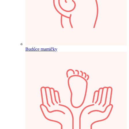
Budúce mamičky