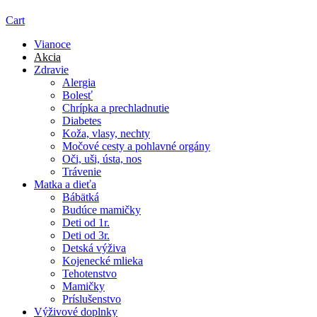
Cart
Vianoce
Akcia
Zdravie
Alergia
Bolesť
Chrípka a prechladnutie
Diabetes
Koža, vlasy, nechty
Močové cesty a pohlavné orgány
Oči, uši, ústa, nos
Trávenie
Matka a dieťa
Bábätká
Budúce mamičky
Deti od 1r.
Deti od 3r.
Detská výživa
Kojenecké mlieka
Tehotenstvo
Mamičky
Príslušenstvo
Výživové doplnky