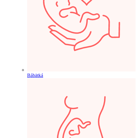
Bábätká