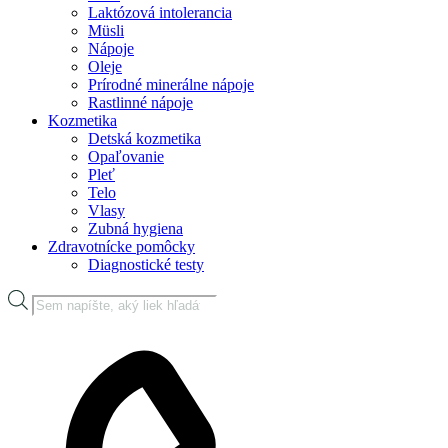
Laktózová intolerancia
Müsli
Nápoje
Oleje
Prírodné minerálne nápoje
Rastlinné nápoje
Kozmetika
Detská kozmetika
Opaľovanie
Pleť
Telo
Vlasy
Zubná hygiena
Zdravotnícke pomôcky
Diagnostické testy
Products
search