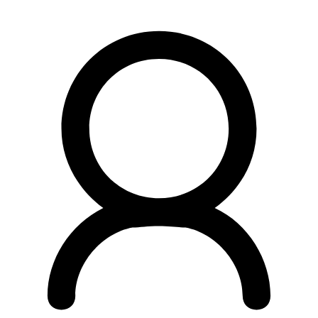
Preskočiť
na
obsah