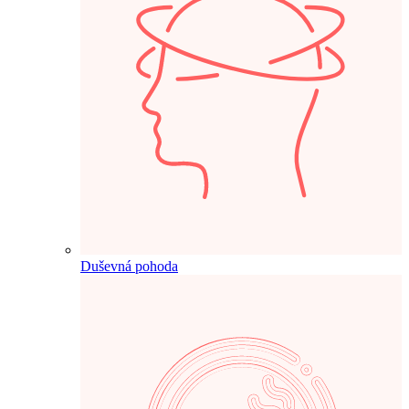
Duševná pohoda