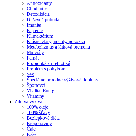
Antioxidanty
Chudnutie
Detoxikácia
Duševná pohoda
Imunita
Fajčenie
Klimaktérium
Krásne vlasy, nechty, pokožka
Metabolizmus a látková premena
Minerály
Pamäť
Probiotiká a prebiotiká
Problém s pohybom
Sex
Špeciálne prírodne výživové doplnky
Športovci
Vitalita, Energia
Vitamíny
Zdravá výživa
100% oleje
100% šťavy
Bezlepková diéta
Biopotraviny
Čaje
Kaše