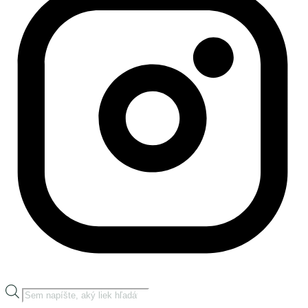
Products
search