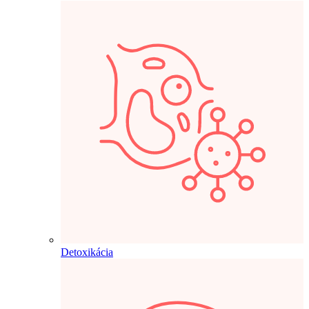
Detoxikácia