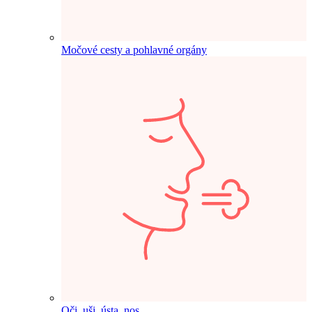
Močové cesty a pohlavné orgány
Oči, uši, ústa, nos