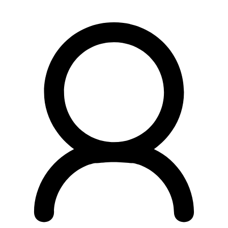
Preskočiť
na
obsah