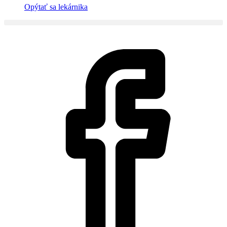
Opýtať sa lekárnika