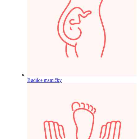
Budúce mamičky