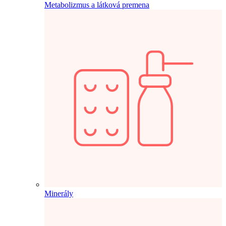
Metabolizmus a látková premena
Minerály