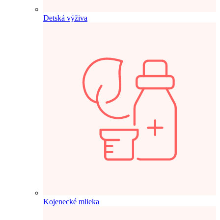
Detská výživa
Kojenecké mlieka