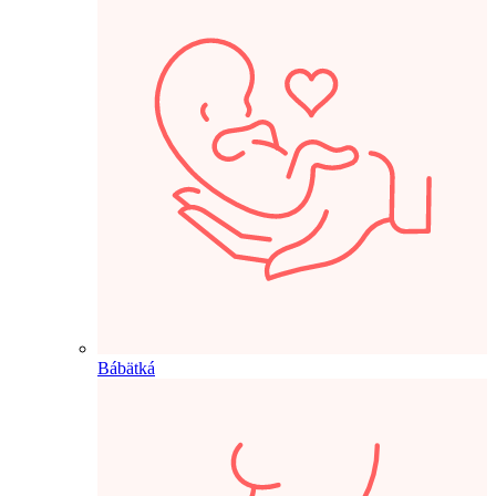
Bábätká