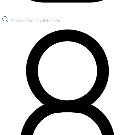
Products
search