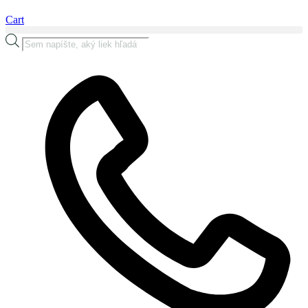
Cart
Products
search