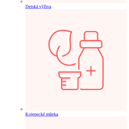
Detská výživa
Kojenecké mlieka