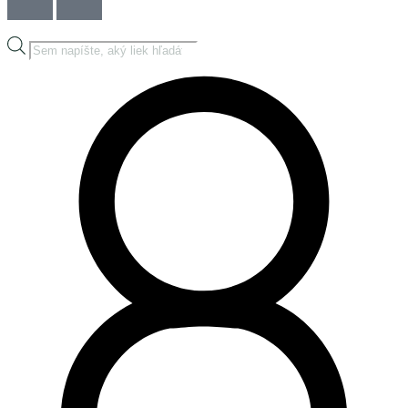
Products
search