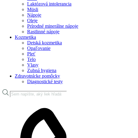
Laktózová intolerancia
Müsli
Nápoje
Oleje
Prírodné minerálne nápoje
Rastlinné nápoje
Kozmetika
Detská kozmetika
Opaľovanie
Pleť
Telo
Vlasy
Zubná hygiena
Zdravotnícke pomôcky
Diagnostické testy
Products
search