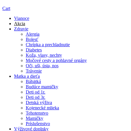
Cart
Vianoce
Akcia
Zdravie
Alergia
Bolesť
Chrípka a prechladnutie
Diabetes
Koža, vlasy, nechty
Močové cesty a pohlavné orgány
Oči, uši, ústa, nos
Trávenie
Matka a dieťa
Bábätká
Budúce mamičky
Deti od 1r.
Deti od 3r.
Detská výživa
Kojenecké mlieka
Tehotenstvo
Mamičky
Príslušenstvo
Výživové doplnky