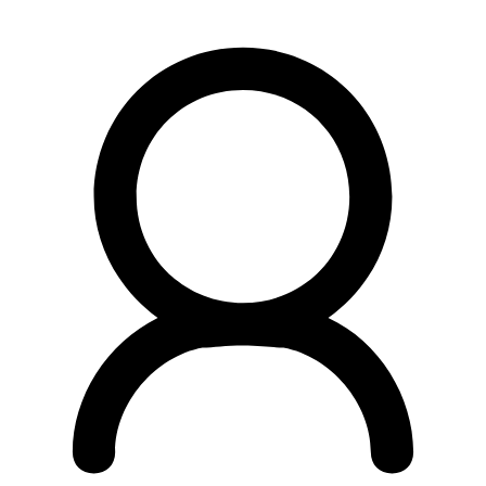
Preskočiť
na
obsah