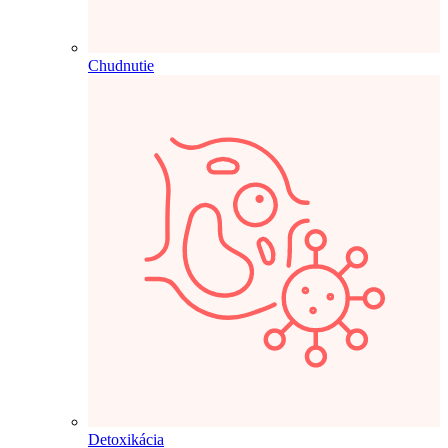
Chudnutie
Detoxikácia