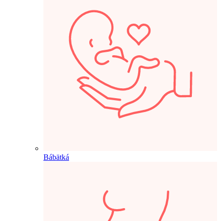
Bábätká