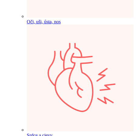
Oči, uši, ústa, nos
Srdce a cievy