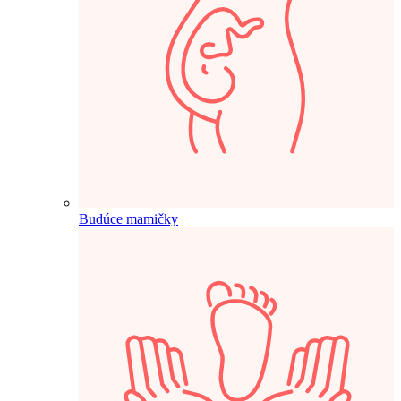
Budúce mamičky