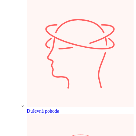
Duševná pohoda