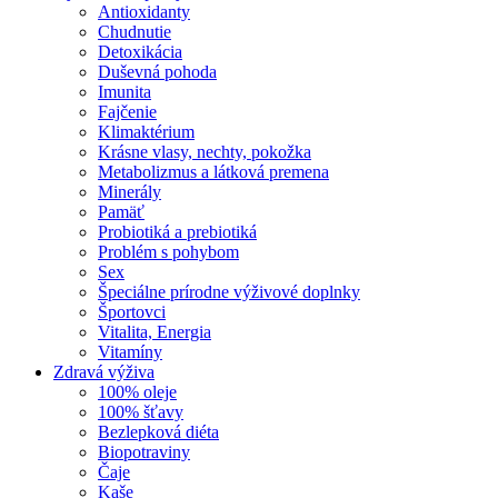
Antioxidanty
Chudnutie
Detoxikácia
Duševná pohoda
Imunita
Fajčenie
Klimaktérium
Krásne vlasy, nechty, pokožka
Metabolizmus a látková premena
Minerály
Pamäť
Probiotiká a prebiotiká
Problém s pohybom
Sex
Špeciálne prírodne výživové doplnky
Športovci
Vitalita, Energia
Vitamíny
Zdravá výživa
100% oleje
100% šťavy
Bezlepková diéta
Biopotraviny
Čaje
Kaše