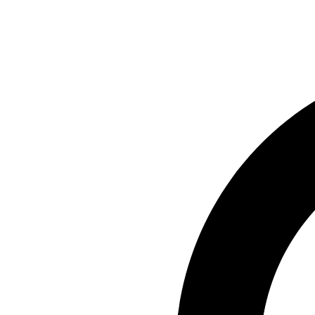
Preskočiť
na
obsah