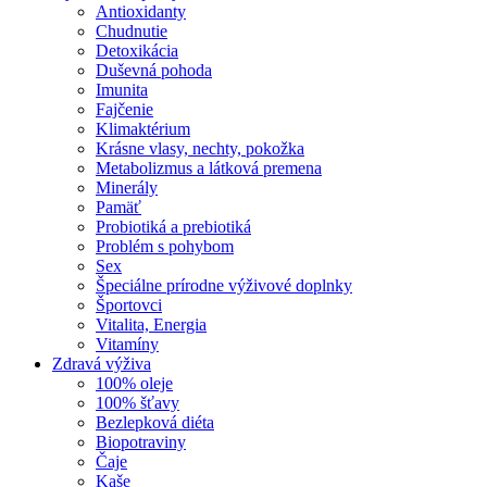
Antioxidanty
Chudnutie
Detoxikácia
Duševná pohoda
Imunita
Fajčenie
Klimaktérium
Krásne vlasy, nechty, pokožka
Metabolizmus a látková premena
Minerály
Pamäť
Probiotiká a prebiotiká
Problém s pohybom
Sex
Špeciálne prírodne výživové doplnky
Športovci
Vitalita, Energia
Vitamíny
Zdravá výživa
100% oleje
100% šťavy
Bezlepková diéta
Biopotraviny
Čaje
Kaše