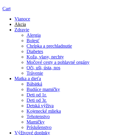
Cart
Vianoce
Akcia
Zdravie
Alergia
Bolesť
Chrípka a prechladnutie
Diabetes
Koža, vlasy, nechty
Močové cesty a pohlavné orgány
Oči, uši, ústa, nos
Trávenie
Matka a dieťa
Bábätká
Budúce mamičky
Deti od 1r.
Deti od 3r.
Detská výživa
Kojenecké mlieka
Tehotenstvo
Mamičky
Príslušenstvo
Výživové doplnky