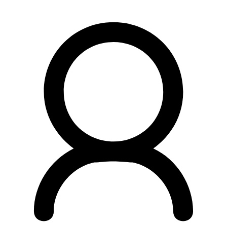
Preskočiť
na
obsah