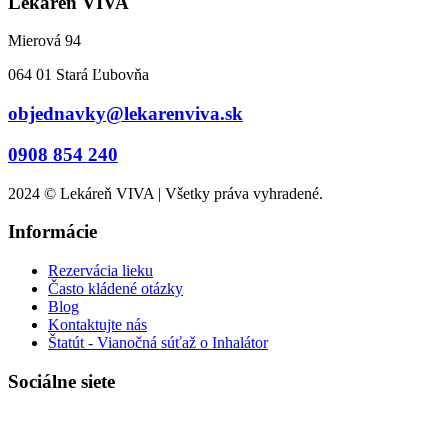
Lekáreň VIVA
Mierová 94
064 01 Stará Ľubovňa
objednavky@lekarenviva.sk
0908 854 240
2024 © Lekáreň VIVA | Všetky práva vyhradené.
Informácie
Rezervácia lieku
Často kládené otázky
Blog
Kontaktujte nás
Štatút - Vianočná súťaž o Inhalátor
Sociálne siete