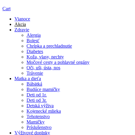
Cart
Vianoce
Akcia
Zdravie
Alergia
Bolesť
Chrípka a prechladnutie
Diabetes
Koža, vlasy, nechty
Močové cesty a pohlavné orgány
Oči, uši, ústa, nos
Trávenie
Matka a dieťa
Bábätká
Budúce mamičky
Deti od 1r.
Deti od 3r.
Detská výživa
Kojenecké mlieka
Tehotenstvo
Mamičky
Príslušenstvo
Výživové doplnky