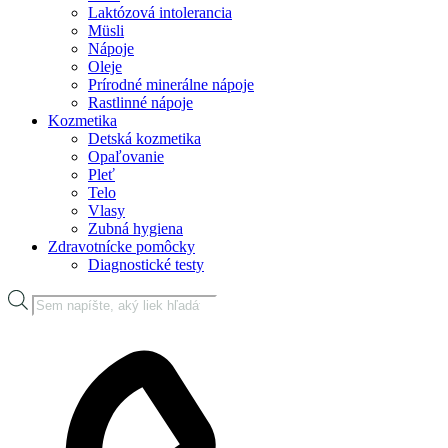
Laktózová intolerancia
Müsli
Nápoje
Oleje
Prírodné minerálne nápoje
Rastlinné nápoje
Kozmetika
Detská kozmetika
Opaľovanie
Pleť
Telo
Vlasy
Zubná hygiena
Zdravotnícke pomôcky
Diagnostické testy
Products
search