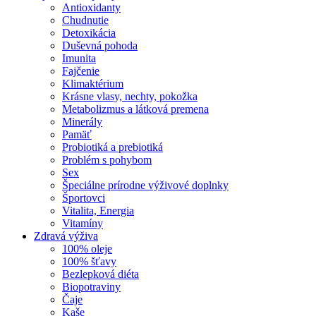
Antioxidanty
Chudnutie
Detoxikácia
Duševná pohoda
Imunita
Fajčenie
Klimaktérium
Krásne vlasy, nechty, pokožka
Metabolizmus a látková premena
Minerály
Pamäť
Probiotiká a prebiotiká
Problém s pohybom
Sex
Špeciálne prírodne výživové doplnky
Športovci
Vitalita, Energia
Vitamíny
Zdravá výživa
100% oleje
100% šťavy
Bezlepková diéta
Biopotraviny
Čaje
Kaše