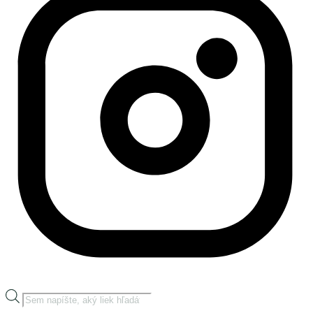
Products
search