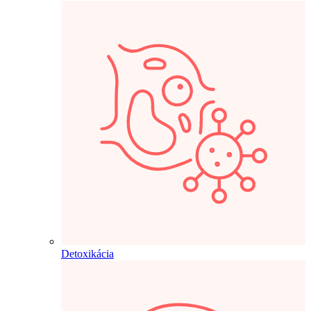
Detoxikácia