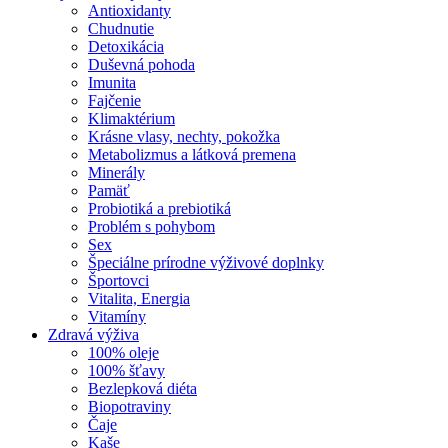
Antioxidanty
Chudnutie
Detoxikácia
Duševná pohoda
Imunita
Fajčenie
Klimaktérium
Krásne vlasy, nechty, pokožka
Metabolizmus a látková premena
Minerály
Pamäť
Probiotiká a prebiotiká
Problém s pohybom
Sex
Špeciálne prírodne výživové doplnky
Športovci
Vitalita, Energia
Vitamíny
Zdravá výživa
100% oleje
100% šťavy
Bezlepková diéta
Biopotraviny
Čaje
Kaše