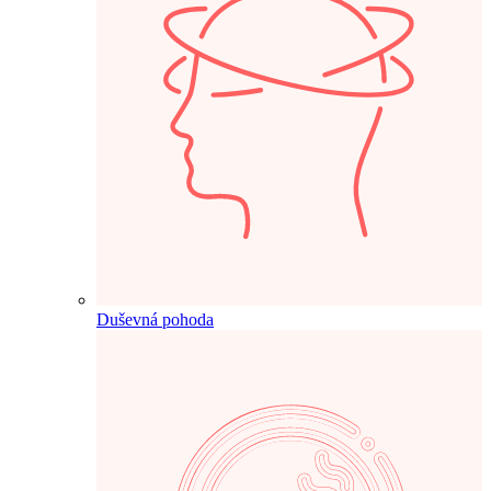
Duševná pohoda