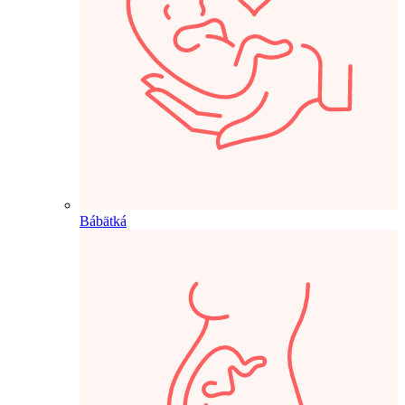
Bábätká