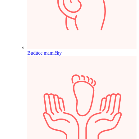
Budúce mamičky