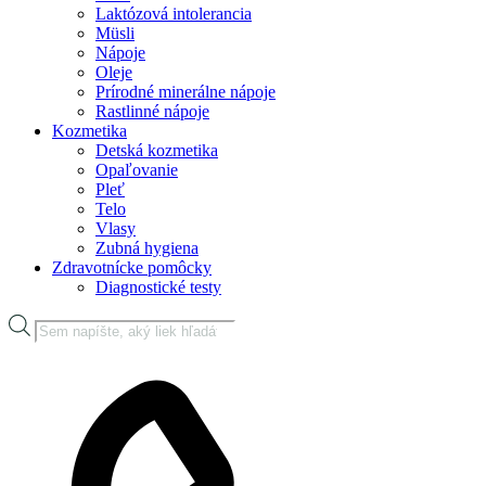
Laktózová intolerancia
Müsli
Nápoje
Oleje
Prírodné minerálne nápoje
Rastlinné nápoje
Kozmetika
Detská kozmetika
Opaľovanie
Pleť
Telo
Vlasy
Zubná hygiena
Zdravotnícke pomôcky
Diagnostické testy
Products
search