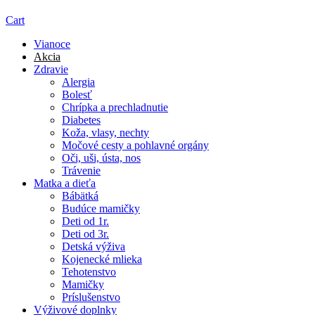
Cart
Vianoce
Akcia
Zdravie
Alergia
Bolesť
Chrípka a prechladnutie
Diabetes
Koža, vlasy, nechty
Močové cesty a pohlavné orgány
Oči, uši, ústa, nos
Trávenie
Matka a dieťa
Bábätká
Budúce mamičky
Deti od 1r.
Deti od 3r.
Detská výživa
Kojenecké mlieka
Tehotenstvo
Mamičky
Príslušenstvo
Výživové doplnky