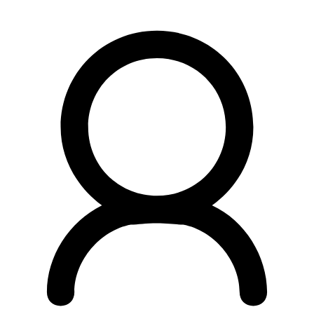
Preskočiť
na
obsah