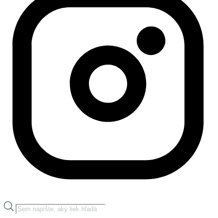
Products
search