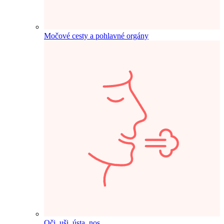
Močové cesty a pohlavné orgány
Oči, uši, ústa, nos