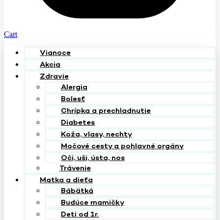
Cart
Vianoce
Akcia
Zdravie
Alergia
Bolesť
Chrípka a prechladnutie
Diabetes
Koža, vlasy, nechty
Močové cesty a pohlavné orgány
Oči, uši, ústa, nos
Trávenie
Matka a dieťa
Bábätká
Budúce mamičky
Deti od 1r.