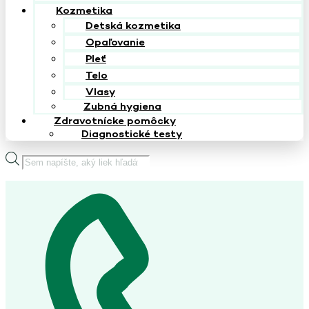
Kozmetika
Detská kozmetika
Opaľovanie
Pleť
Telo
Vlasy
Zubná hygiena
Zdravotnícke pomôcky
Diagnostické testy
Products
search