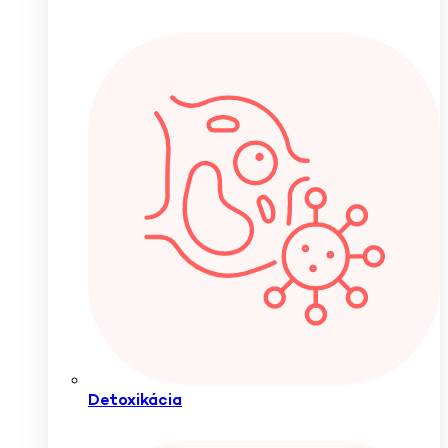
Detoxikácia