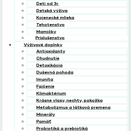
Deti od 3r.
Detská výživa
Kojenecké mlieka
Tehotenstvo
Mamičky
Príslušenstvo
Výživové doplnky
Antioxidanty
Chudnutie
Detoxikácia
Duševná pohoda
Imunita
Fajčenie
Klimaktérium
Krásne vlasy, nechty, pokožka
Metabolizmus a látková premena
Minerály
Pamäť
Probiotiká a prebiotiká