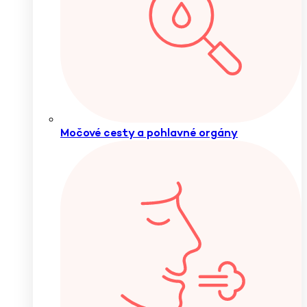
Močové cesty a pohlavné orgány