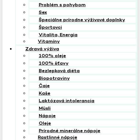
Problém s pohybom
Sex
Špeciálne prírodne výživové doplnky
Športovci
Vitalita, Energia
Vitamíny
Zdravá výživa
100% oleje
100% šťavy
Bezlepková diéta
Biopotraviny
Čaje
Kaše
Laktózová intolerancia
Müsli
Nápoje
Oleje
Prírodné minerálne nápoje
Rastlinné nápoje