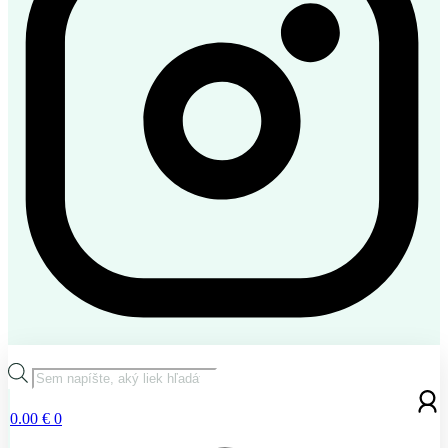
Products
search
0.00
€
0