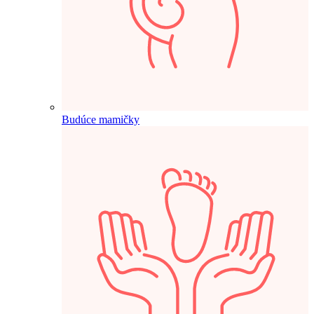
Budúce mamičky