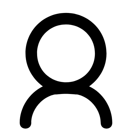
Preskočiť
na
obsah