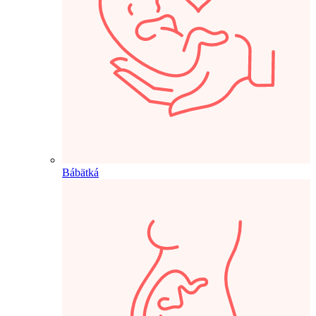
Bábätká