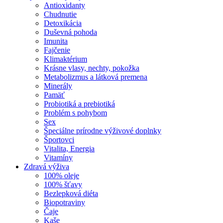
Antioxidanty
Chudnutie
Detoxikácia
Duševná pohoda
Imunita
Fajčenie
Klimaktérium
Krásne vlasy, nechty, pokožka
Metabolizmus a látková premena
Minerály
Pamäť
Probiotiká a prebiotiká
Problém s pohybom
Sex
Špeciálne prírodne výživové doplnky
Športovci
Vitalita, Energia
Vitamíny
Zdravá výživa
100% oleje
100% šťavy
Bezlepková diéta
Biopotraviny
Čaje
Kaše