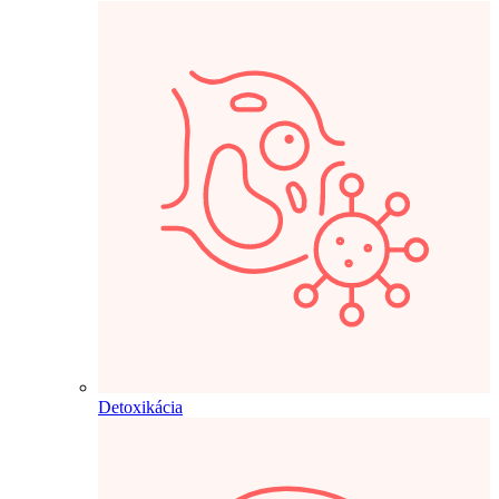
Detoxikácia