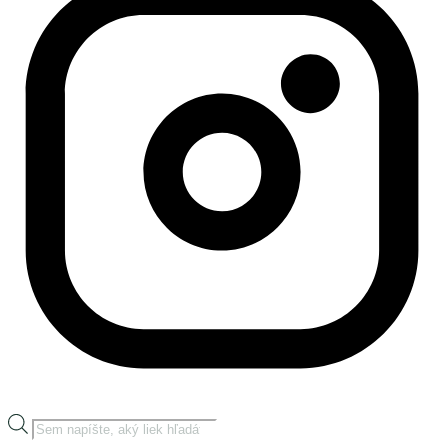
Products
search