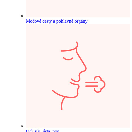
Močové cesty a pohlavné orgány
Oči, uši, ústa, nos