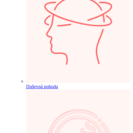
Duševná pohoda