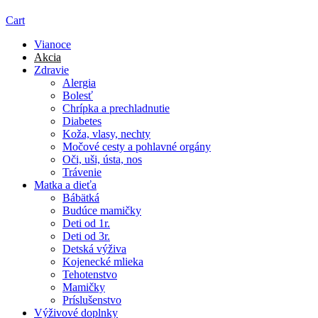
Cart
Vianoce
Akcia
Zdravie
Alergia
Bolesť
Chrípka a prechladnutie
Diabetes
Koža, vlasy, nechty
Močové cesty a pohlavné orgány
Oči, uši, ústa, nos
Trávenie
Matka a dieťa
Bábätká
Budúce mamičky
Deti od 1r.
Deti od 3r.
Detská výživa
Kojenecké mlieka
Tehotenstvo
Mamičky
Príslušenstvo
Výživové doplnky