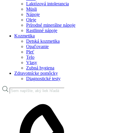
Laktózová intolerancia
Müsli
Nápoje
Oleje
Prírodné minerálne nápoje
Rastlinné nápoje
Kozmetika
Detská kozmetika
Opaľovanie
Pleť
Telo
Vlasy
Zubná hygiena
Zdravotnícke pomôcky
Diagnostické testy
Products
search