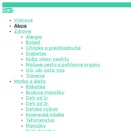
Cart
Vianoce
Akcia
Zdravie
Alergia
Bolesť
Chrípka a prechladnutie
Diabetes
Koža, vlasy, nechty
Močové cesty a pohlavné orgány
Oči, uši, ústa, nos
Trávenie
Matka a dieťa
Bábätká
Budúce mamičky
Deti od 1r.
Deti od 3r.
Detská výživa
Kojenecké mlieka
Tehotenstvo
Mamičky