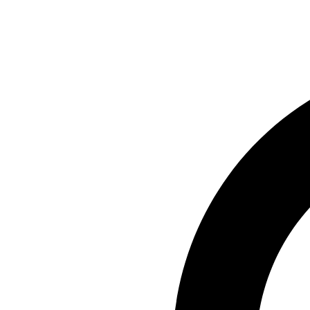
Preskočiť
na
obsah