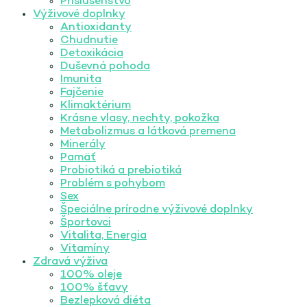
Príslušenstvo
Výživové doplnky
Antioxidanty
Chudnutie
Detoxikácia
Duševná pohoda
Imunita
Fajčenie
Klimaktérium
Krásne vlasy, nechty, pokožka
Metabolizmus a látková premena
Minerály
Pamäť
Probiotiká a prebiotiká
Problém s pohybom
Sex
Špeciálne prírodne výživové doplnky
Športovci
Vitalita, Energia
Vitamíny
Zdravá výživa
100% oleje
100% šťavy
Bezlepková diéta