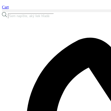
Cart
Products
search