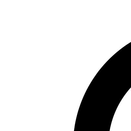
Preskočiť
na
obsah