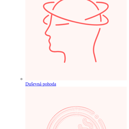
Duševná pohoda