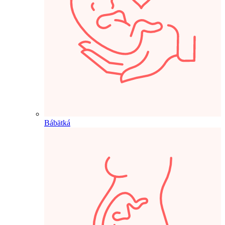
Bábätká