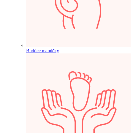
Budúce mamičky