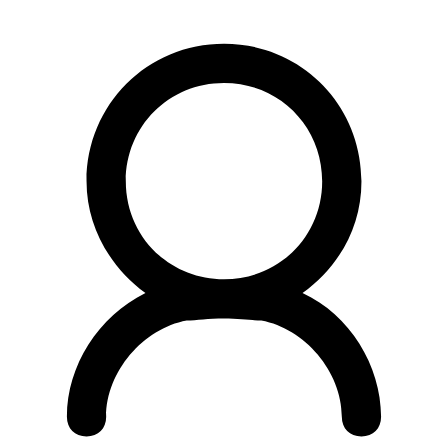
Preskočiť
na
obsah