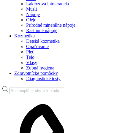
Laktózová intolerancia
Müsli
Nápoje
Oleje
Prírodné minerálne nápoje
Rastlinné nápoje
Kozmetika
Detská kozmetika
Opaľovanie
Pleť
Telo
Vlasy
Zubná hygiena
Zdravotnícke pomôcky
Diagnostické testy
Products
search