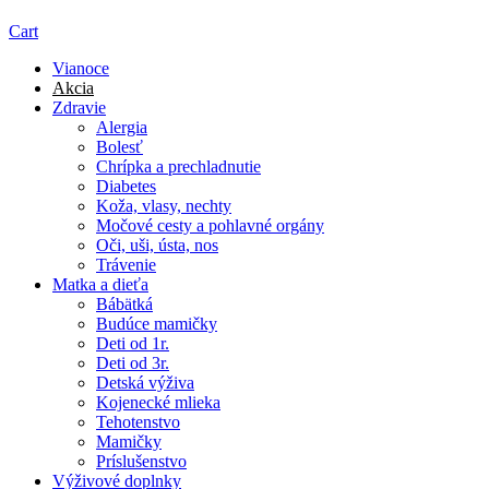
Cart
Vianoce
Akcia
Zdravie
Alergia
Bolesť
Chrípka a prechladnutie
Diabetes
Koža, vlasy, nechty
Močové cesty a pohlavné orgány
Oči, uši, ústa, nos
Trávenie
Matka a dieťa
Bábätká
Budúce mamičky
Deti od 1r.
Deti od 3r.
Detská výživa
Kojenecké mlieka
Tehotenstvo
Mamičky
Príslušenstvo
Výživové doplnky