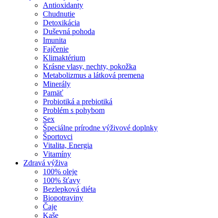
Antioxidanty
Chudnutie
Detoxikácia
Duševná pohoda
Imunita
Fajčenie
Klimaktérium
Krásne vlasy, nechty, pokožka
Metabolizmus a látková premena
Minerály
Pamäť
Probiotiká a prebiotiká
Problém s pohybom
Sex
Špeciálne prírodne výživové doplnky
Športovci
Vitalita, Energia
Vitamíny
Zdravá výživa
100% oleje
100% šťavy
Bezlepková diéta
Biopotraviny
Čaje
Kaše