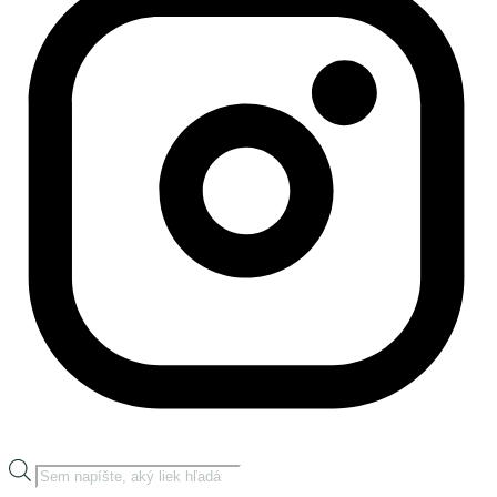
Products
search