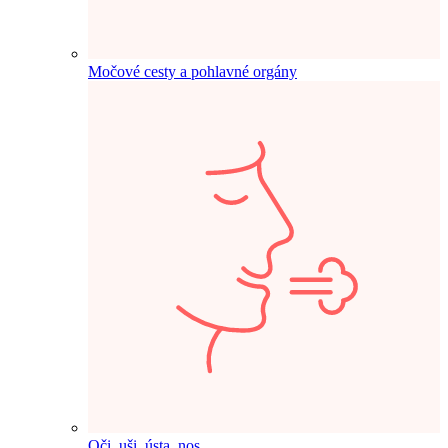
Močové cesty a pohlavné orgány
Oči, uši, ústa, nos