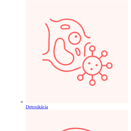
Detoxikácia