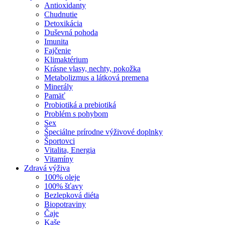
Antioxidanty
Chudnutie
Detoxikácia
Duševná pohoda
Imunita
Fajčenie
Klimaktérium
Krásne vlasy, nechty, pokožka
Metabolizmus a látková premena
Minerály
Pamäť
Probiotiká a prebiotiká
Problém s pohybom
Sex
Špeciálne prírodne výživové doplnky
Športovci
Vitalita, Energia
Vitamíny
Zdravá výživa
100% oleje
100% šťavy
Bezlepková diéta
Biopotraviny
Čaje
Kaše