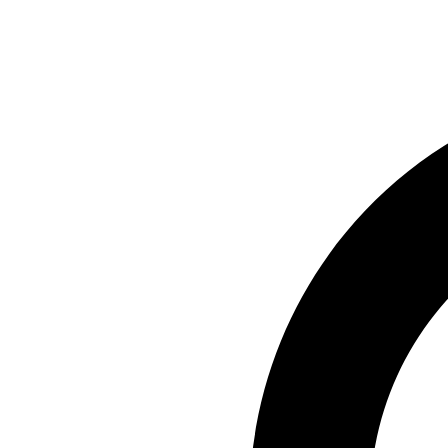
Preskočiť
na
obsah