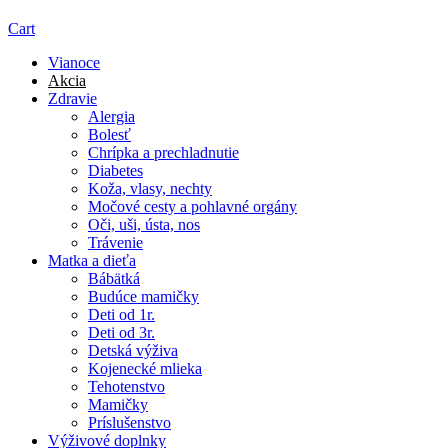
Cart
Vianoce
Akcia
Zdravie
Alergia
Bolesť
Chrípka a prechladnutie
Diabetes
Koža, vlasy, nechty
Močové cesty a pohlavné orgány
Oči, uši, ústa, nos
Trávenie
Matka a dieťa
Bábätká
Budúce mamičky
Deti od 1r.
Deti od 3r.
Detská výživa
Kojenecké mlieka
Tehotenstvo
Mamičky
Príslušenstvo
Výživové doplnky