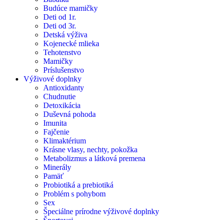
Budúce mamičky
Deti od 1r.
Deti od 3r.
Detská výživa
Kojenecké mlieka
Tehotenstvo
Mamičky
Príslušenstvo
Výživové doplnky
Antioxidanty
Chudnutie
Detoxikácia
Duševná pohoda
Imunita
Fajčenie
Klimaktérium
Krásne vlasy, nechty, pokožka
Metabolizmus a látková premena
Minerály
Pamäť
Probiotiká a prebiotiká
Problém s pohybom
Sex
Špeciálne prírodne výživové doplnky