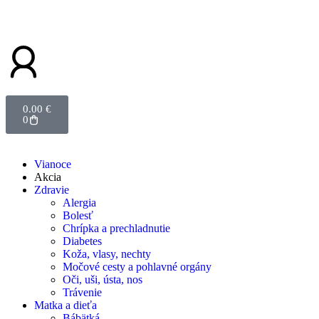
0.00
€
0
Vianoce
Akcia
Zdravie
Alergia
Bolesť
Chrípka a prechladnutie
Diabetes
Koža, vlasy, nechty
Močové cesty a pohlavné orgány
Oči, uši, ústa, nos
Trávenie
Matka a dieťa
Bábätká