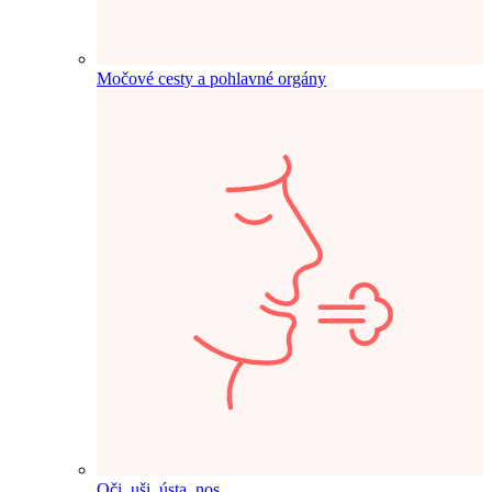
Močové cesty a pohlavné orgány
Oči, uši, ústa, nos