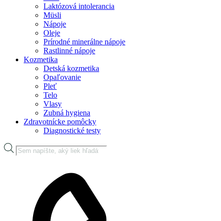
Laktózová intolerancia
Müsli
Nápoje
Oleje
Prírodné minerálne nápoje
Rastlinné nápoje
Kozmetika
Detská kozmetika
Opaľovanie
Pleť
Telo
Vlasy
Zubná hygiena
Zdravotnícke pomôcky
Diagnostické testy
Products
search