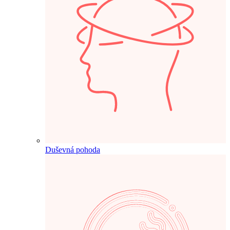
Duševná pohoda