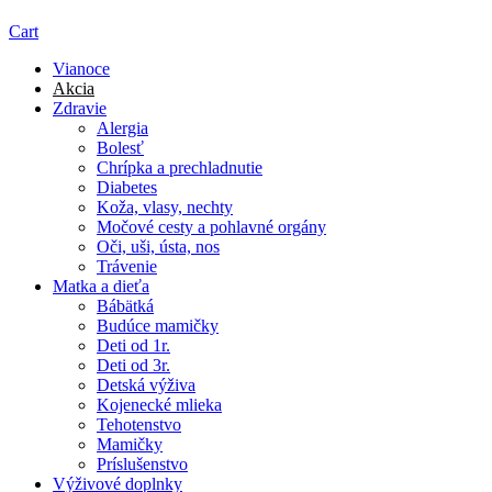
Cart
Vianoce
Akcia
Zdravie
Alergia
Bolesť
Chrípka a prechladnutie
Diabetes
Koža, vlasy, nechty
Močové cesty a pohlavné orgány
Oči, uši, ústa, nos
Trávenie
Matka a dieťa
Bábätká
Budúce mamičky
Deti od 1r.
Deti od 3r.
Detská výživa
Kojenecké mlieka
Tehotenstvo
Mamičky
Príslušenstvo
Výživové doplnky