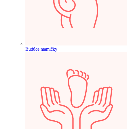
Budúce mamičky