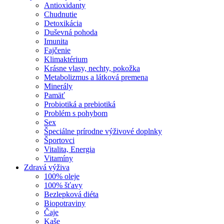
Antioxidanty
Chudnutie
Detoxikácia
Duševná pohoda
Imunita
Fajčenie
Klimaktérium
Krásne vlasy, nechty, pokožka
Metabolizmus a látková premena
Minerály
Pamäť
Probiotiká a prebiotiká
Problém s pohybom
Sex
Špeciálne prírodne výživové doplnky
Športovci
Vitalita, Energia
Vitamíny
Zdravá výživa
100% oleje
100% šťavy
Bezlepková diéta
Biopotraviny
Čaje
Kaše