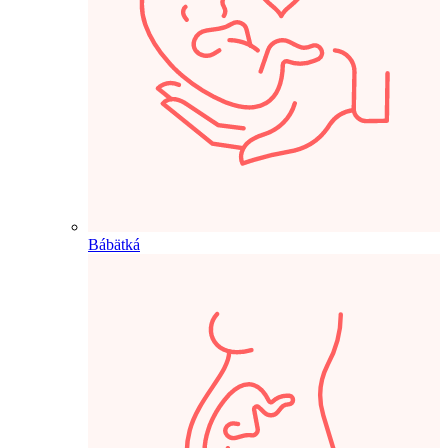
Bábätká