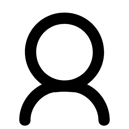
Preskočiť
na
obsah