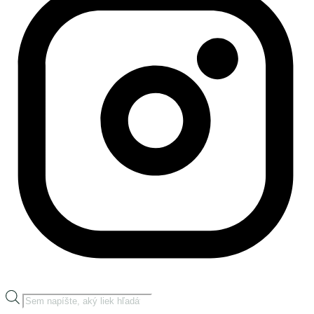
Products
search