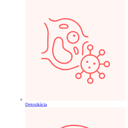
Detoxikácia