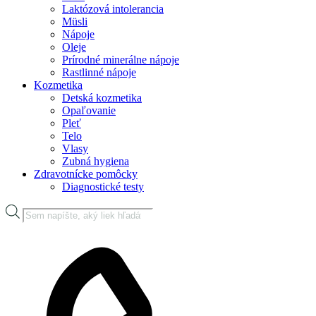
Laktózová intolerancia
Müsli
Nápoje
Oleje
Prírodné minerálne nápoje
Rastlinné nápoje
Kozmetika
Detská kozmetika
Opaľovanie
Pleť
Telo
Vlasy
Zubná hygiena
Zdravotnícke pomôcky
Diagnostické testy
Products
search