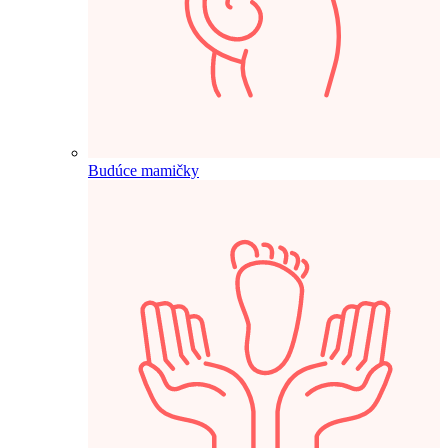
Budúce mamičky