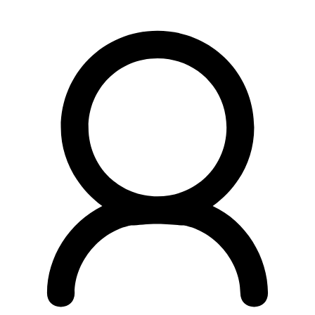
Preskočiť
na
obsah