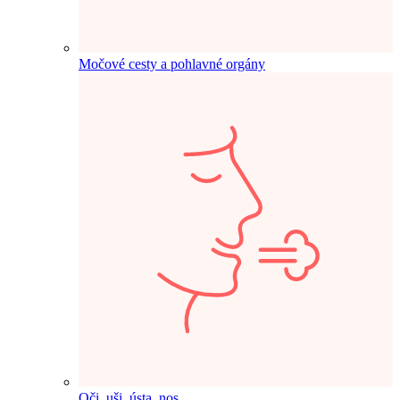
Močové cesty a pohlavné orgány
Oči, uši, ústa, nos