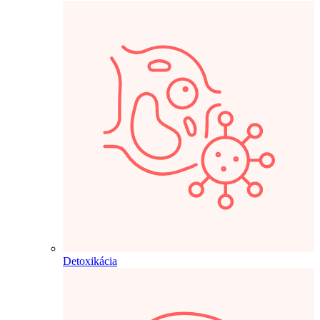
Detoxikácia