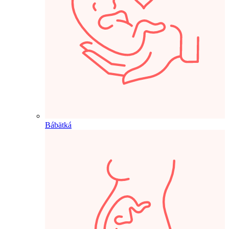
Bábätká