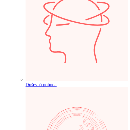
Duševná pohoda