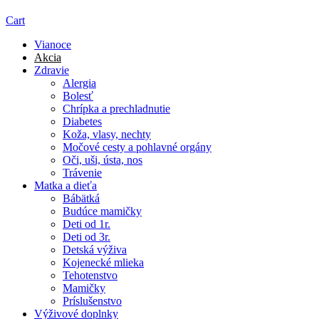
Cart
Vianoce
Akcia
Zdravie
Alergia
Bolesť
Chrípka a prechladnutie
Diabetes
Koža, vlasy, nechty
Močové cesty a pohlavné orgány
Oči, uši, ústa, nos
Trávenie
Matka a dieťa
Bábätká
Budúce mamičky
Deti od 1r.
Deti od 3r.
Detská výživa
Kojenecké mlieka
Tehotenstvo
Mamičky
Príslušenstvo
Výživové doplnky