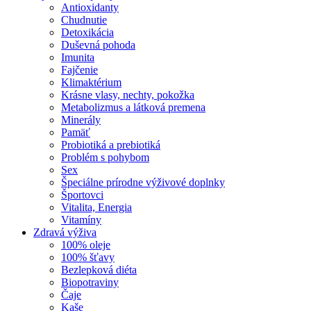
Antioxidanty
Chudnutie
Detoxikácia
Duševná pohoda
Imunita
Fajčenie
Klimaktérium
Krásne vlasy, nechty, pokožka
Metabolizmus a látková premena
Minerály
Pamäť
Probiotiká a prebiotiká
Problém s pohybom
Sex
Špeciálne prírodne výživové doplnky
Športovci
Vitalita, Energia
Vitamíny
Zdravá výživa
100% oleje
100% šťavy
Bezlepková diéta
Biopotraviny
Čaje
Kaše