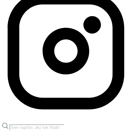
Products
search