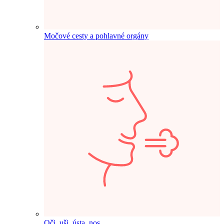
Močové cesty a pohlavné orgány
Oči, uši, ústa, nos