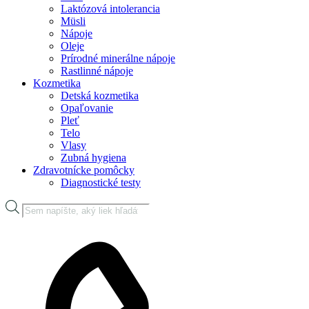
Laktózová intolerancia
Müsli
Nápoje
Oleje
Prírodné minerálne nápoje
Rastlinné nápoje
Kozmetika
Detská kozmetika
Opaľovanie
Pleť
Telo
Vlasy
Zubná hygiena
Zdravotnícke pomôcky
Diagnostické testy
Products
search