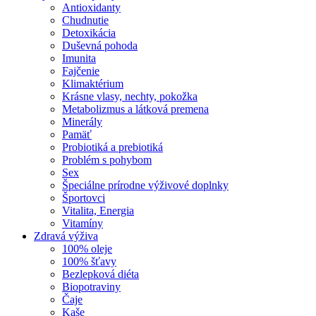
Antioxidanty
Chudnutie
Detoxikácia
Duševná pohoda
Imunita
Fajčenie
Klimaktérium
Krásne vlasy, nechty, pokožka
Metabolizmus a látková premena
Minerály
Pamäť
Probiotiká a prebiotiká
Problém s pohybom
Sex
Špeciálne prírodne výživové doplnky
Športovci
Vitalita, Energia
Vitamíny
Zdravá výživa
100% oleje
100% šťavy
Bezlepková diéta
Biopotraviny
Čaje
Kaše