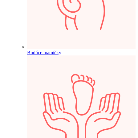
Budúce mamičky