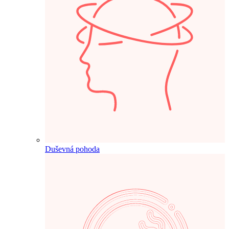
Duševná pohoda