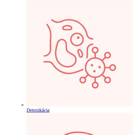
Detoxikácia