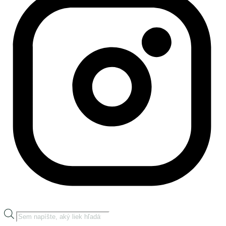
Products
search