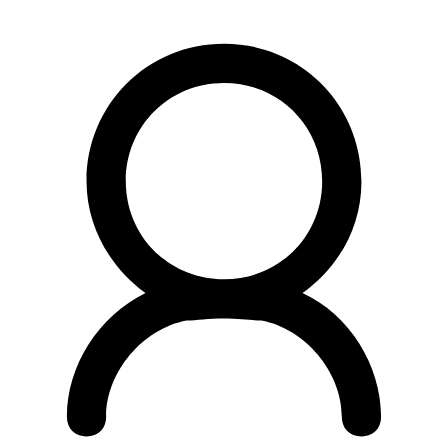
Preskočiť
na
obsah