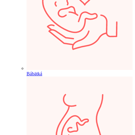
Bábätká