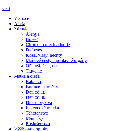
Cart
Vianoce
Akcia
Zdravie
Alergia
Bolesť
Chrípka a prechladnutie
Diabetes
Koža, vlasy, nechty
Močové cesty a pohlavné orgány
Oči, uši, ústa, nos
Trávenie
Matka a dieťa
Bábätká
Budúce mamičky
Deti od 1r.
Deti od 3r.
Detská výživa
Kojenecké mlieka
Tehotenstvo
Mamičky
Príslušenstvo
Výživové doplnky