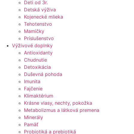
Deti od 3r.
Detská výživa
Kojenecké mlieka
Tehotenstvo
Mamičky
Príslušenstvo
Výživové doplnky
Antioxidanty
Chudnutie
Detoxikácia
Duševná pohoda
Imunita
Fajčenie
Klimaktérium
Krásne vlasy, nechty, pokožka
Metabolizmus a látková premena
Minerály
Pamäť
Probiotiká a prebiotiká