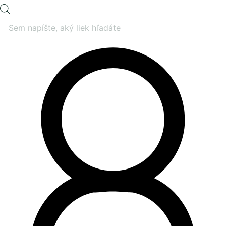
Products
search