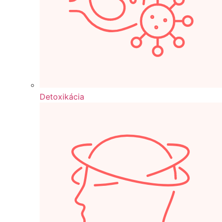
Detoxikácia