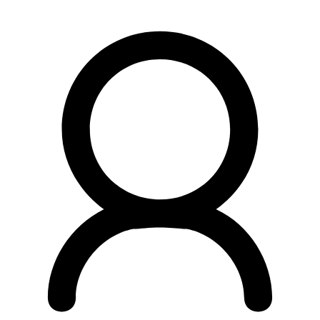
Preskočiť
na
obsah