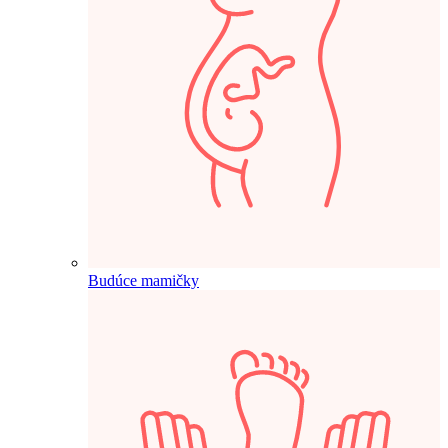
Budúce mamičky