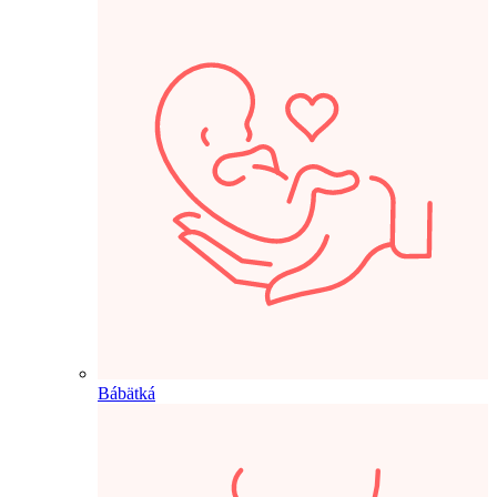
Bábätká