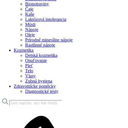
Biopotraviny
Čaje
Kaše
Laktózová intolerancia
Müsli
Nápoje
Oleje
Prírodné minerálne nápoje
Rastlinné nápoje
Kozmetika
Detská kozmetika
Opaľovanie
Pleť
Telo
Vlasy
Zubná hygiena
Zdravotnícke pomôcky
Diagnostické testy
Products
search