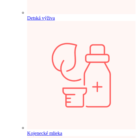
Detská výživa
Kojenecké mlieka