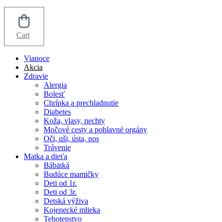
Cart
Vianoce
Akcia
Zdravie
Alergia
Bolesť
Chrípka a prechladnutie
Diabetes
Koža, vlasy, nechty
Močové cesty a pohlavné orgány
Oči, uši, ústa, nos
Trávenie
Matka a dieťa
Bábätká
Budúce mamičky
Deti od 1r.
Deti od 3r.
Detská výživa
Kojenecké mlieka
Tehotenstvo