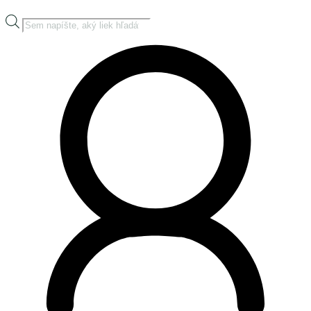
Products
search