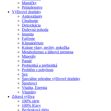
Mamičky
Príslušenstvo
Výživové doplnky
Antioxidanty
Chudnutie
Detoxikácia
Duševná pohoda
Imunita
Fajčenie
Klimaktérium
Krásne vlasy, nechty, pokožka
Metabolizmus a látková premena
Minerály
Pamäť
Probiotiká a prebiotiká
Problém s pohybom
Sex
Špeciálne prírodne výživové doplnky
Športovci
Vitalita, Energia
Vitamíny
Zdravá výživa
100% oleje
100% šťavy
Bezlepková diéta