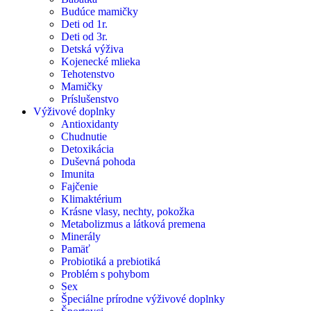
Budúce mamičky
Deti od 1r.
Deti od 3r.
Detská výživa
Kojenecké mlieka
Tehotenstvo
Mamičky
Príslušenstvo
Výživové doplnky
Antioxidanty
Chudnutie
Detoxikácia
Duševná pohoda
Imunita
Fajčenie
Klimaktérium
Krásne vlasy, nechty, pokožka
Metabolizmus a látková premena
Minerály
Pamäť
Probiotiká a prebiotiká
Problém s pohybom
Sex
Špeciálne prírodne výživové doplnky