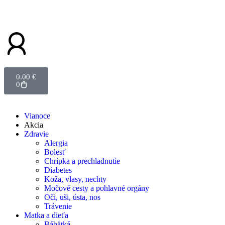
0.00
€
0
Vianoce
Akcia
Zdravie
Alergia
Bolesť
Chrípka a prechladnutie
Diabetes
Koža, vlasy, nechty
Močové cesty a pohlavné orgány
Oči, uši, ústa, nos
Trávenie
Matka a dieťa
Bábätká