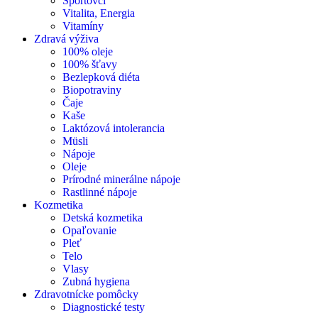
Športovci
Vitalita, Energia
Vitamíny
Zdravá výživa
100% oleje
100% šťavy
Bezlepková diéta
Biopotraviny
Čaje
Kaše
Laktózová intolerancia
Müsli
Nápoje
Oleje
Prírodné minerálne nápoje
Rastlinné nápoje
Kozmetika
Detská kozmetika
Opaľovanie
Pleť
Telo
Vlasy
Zubná hygiena
Zdravotnícke pomôcky
Diagnostické testy