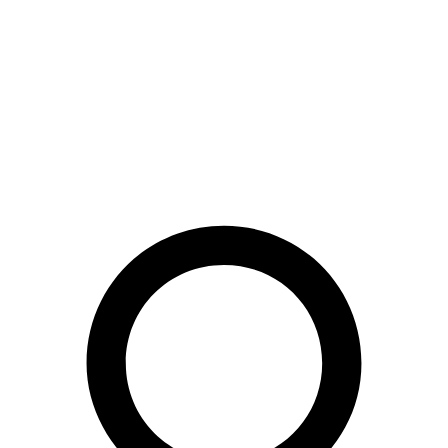
Preskočiť
na
obsah