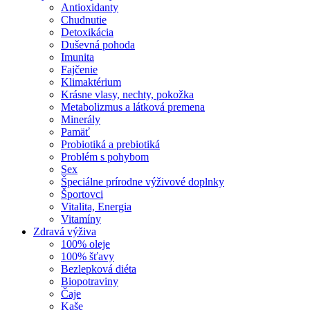
Antioxidanty
Chudnutie
Detoxikácia
Duševná pohoda
Imunita
Fajčenie
Klimaktérium
Krásne vlasy, nechty, pokožka
Metabolizmus a látková premena
Minerály
Pamäť
Probiotiká a prebiotiká
Problém s pohybom
Sex
Špeciálne prírodne výživové doplnky
Športovci
Vitalita, Energia
Vitamíny
Zdravá výživa
100% oleje
100% šťavy
Bezlepková diéta
Biopotraviny
Čaje
Kaše