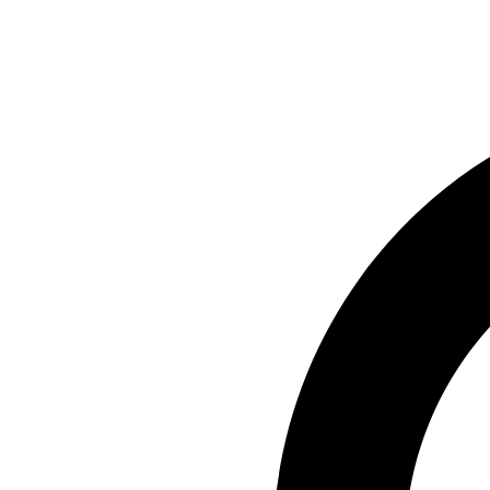
Preskočiť
na
obsah