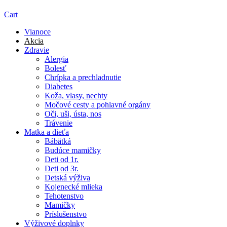
Cart
Vianoce
Akcia
Zdravie
Alergia
Bolesť
Chrípka a prechladnutie
Diabetes
Koža, vlasy, nechty
Močové cesty a pohlavné orgány
Oči, uši, ústa, nos
Trávenie
Matka a dieťa
Bábätká
Budúce mamičky
Deti od 1r.
Deti od 3r.
Detská výživa
Kojenecké mlieka
Tehotenstvo
Mamičky
Príslušenstvo
Výživové doplnky